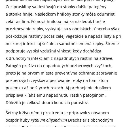
Cez praskliny sa dostávajú do stonky ďalšie patogény
a stonka hnije. Následkom hniloby stonky môže odumrieť
celá rastlina. Fómová hniloba má za následok horšie
prezimovanie repky, vyskytuje sa v ohniskách. Choroba však
poškodzuje rastliny počas celej vegetácie a napáda listy a pri
neskorej infekcii aj šešule a samotné semená repky. Šírenie
podporuje vysoká vzdušná vlhkosť, kedy dochádza
k druhotným infekciám z napadnutých rastlín na zdravé.
Patogén prežíva na napadnutých pozberových zvyškoch,
preto je na prvom mieste preventívna ochrana: zaorávanie
pozberových zvyškov a pestovanie repky na tom istom
pozemku až po štyroch rokoch. Aj prehnojenie dusíkom
prispieva k ľahšiemu napadnutiu rastlín patogénom.
Dôležitá je celková dobrá kondícia porastov.
Šetrný k životnému prostrediu je prípravok s obsahom
oospór huby
Pythium oligandrum
Drechsler s obchodným