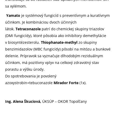
sa xylémom.
Yamato
je systémový fungicíd s preventívnym a kuratívnym
účinkom. Je kombináciou dvoch účinných
látok.
Tetraconazole
patrí do chemickej skupiny triazolov
(DMI fungicídy), ktoré pôsobia ako inhibítory demethylácie
v biosyntézesterolu.
Thiophanate-methyl
zo skupiny
benzimidazolov (MBC fungicídy) pôsobí na mitózu a bunkové
delenie. Prípravok sa vyznačuje dlhodobým reziduálnym
účinkom, má pozitívny vplyv na celkový zdravotný stav
porastu a výšku úrody.
Do spotrebovania je povolený
azoxystrobin+tebuconazole
Mirador Forte
(1x).
Ing. Alena Škuciová,
ÚKSÚP – OKOR Topoľčany