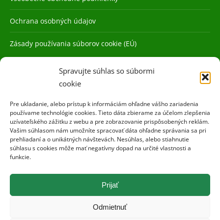
Ochrana osobných údajov
Zásady používania súborov cookie (EÚ)
Spravujte súhlas so súbormi
cookie
Pre ukladanie, alebo prístup k informáciám ohľadne vášho zariadenia
používame technológie cookies. Tieto dáta zbierame za účelom zlepšenia
uzívateľského zážitku z webu a pre zobrazovanie prispôsobených reklám.
Vašim súhlasom nám umožníte spracovať dáta ohľadne správania sa pri
prehliadaní a o unikátných návštevách. Nesúhlas, alebo stiahnutie
súhlasu s cookies môže mať negatívny dopad na určité vlastnosti a
funkcie.
Prijať
Odmietnuť