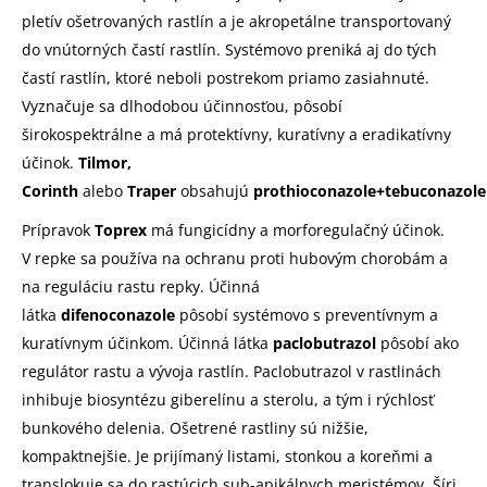
pletív ošetrovaných rastlín a je akropetálne transportovaný
do vnútorných častí rastlín. Systémovo preniká aj do tých
častí rastlín, ktoré neboli postrekom priamo zasiahnuté.
Vyznačuje sa dlhodobou účinnosťou, pôsobí
širokospektrálne a má protektívny, kuratívny a eradikatívny
účinok.
Tilmor,
Corinth
alebo
Traper
obsahujú
prothioconazole+tebuconazole
Prípravok
Toprex
má fungicídny a morforegulačný účinok.
V repke sa používa na ochranu proti hubovým chorobám a
na reguláciu rastu repky. Účinná
látka
difenoconazole
pôsobí systémovo s preventívnym a
kuratívnym účinkom. Účinná látka
paclobutrazol
pôsobí ako
regulátor rastu a vývoja rastlín. Paclobutrazol v rastlinách
inhibuje biosyntézu giberelínu a sterolu, a tým i rýchlosť
bunkového delenia. Ošetrené rastliny sú nižšie,
kompaktnejšie. Je prijímaný listami, stonkou a koreňmi a
translokuje sa do rastúcich sub-apikálnych meristémov. Šíri