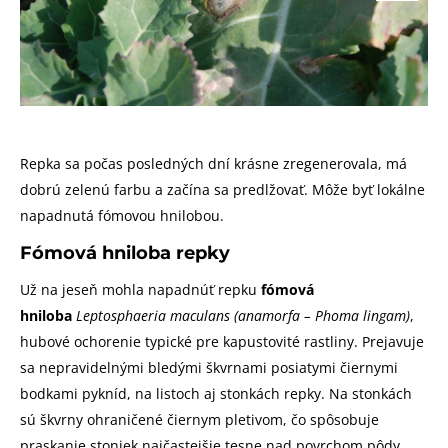
Repka sa počas posledných dní krásne zregenerovala, má
dobrú zelenú farbu a začína sa predlžovať. Môže byť lokálne
napadnutá fómovou hnilobou.
Fómová hniloba repky
Už na jeseň mohla napadnúť repku
fómová
hniloba
Leptosphaeria maculans (anamorfa – Phoma lingam)
,
hubové ochorenie typické pre kapustovité rastliny. Prejavuje
sa nepravidelnými bledými škvrnami posiatymi čiernymi
bodkami pykníd, na listoch aj stonkách repky. Na stonkách
sú škvrny ohraničené čiernym pletivom, čo spôsobuje
praskanie stoniek najčastejšie tesne nad povrchom pôdy.