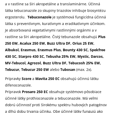
a v rastline sa šíri akropetálne a translaminárne. Účinná
látka tebuconazole zo skupiny triazolov inhibuje biosyntézu
ergosterolu.
Tebuconazole
je systémová fungicídna účinná
látka s preventívnym, kuratívnym a eradikatívnym účinkom.
Je absorbovaná vegetatívnymi rastlinnými orgánmi a v
rastline sa šíri akropetálne. Čistý tebunazole obsahujú
Plus
250 EW, Acalux 250 EW, Buzz Ultra DF, Orius 25 EW,
Albukol, Erasmus, Erasmus Plus, Bounty 430 SC, Spekfree
430 SC, Starpro 430 SC, Tebusha 25% EW, Mystic, Darcos,
MV-Tebucol, Agrozol, Buzz Ultra DF, Tebucosh 25% EW,
Tebucur, Tebucur 250 EW
alebo
Tubosan
(max. 2x).
Prípravky
Score
a
Mavita 250 EC
obsahujú účinnú látku
difenoconazole.
Prípravok
Prosaro 250 EC
obsahuje systémovo pôsobiace
účinné látky prothioconazole a tebuconazole. Má veľmi
dobrú účinnosť proti širokému spektru hubových patogénov
a dlhú dobu trvania účinku. Obe účinné látky fungujú ako