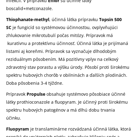
infekcii. V prípravku
Efilor
sú účinné látky
boscalid+metconazole.
Thiophanate-methyl
, účinná látka prípravku
Topsin 500
SC
je fungicíd so systémovou účinnosťou, ovplyvňujúci
zhlukovanie mikrotubulí počas mitózy. Prípravok má
kuratívnu a protektívnu účinnosť. Účinná látka je prijímaná
listami aj koreňmi. Prípravok sa vyznačuje dlhodobým
reziduálnym pôsobením. Má pozitívny vplyv na celkový
zdravotný stav porastu a výšku úrody. Pôsobí proti širokému
spektru hubových chorôb v obilninách a ďalších plodinách.
Doba pôsobenia 3-4 týždne.
Prípravok
Propulse
obsahuje systémovo pôsobiace účinné
látky prothioconazole a fluopyram. Je účinný proti širokému
spektru hubových patogénov a má dlhú dobu trvania
účinku.
Fluopyram
je translaminárne rozvádzaná účinná látka, ktorá
preniká do vnútorných pletív, zabraňuje klíčeniu spór a