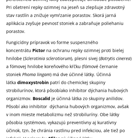
Pri ošetrení repky ozimnej na jeseň sa zlepšuje zdravotný
stav rastlín a znižuje vymŕzanie porastov. Skorá jarná
aplikácia zvyšuje pevnosť stoniek a zabraňuje poliehaniu
porastov.
Fungicídny prípravok vo forme suspenzného
koncentrátu
Pictor
na ochranu repky ozimnej proti bielej
hnilobe (
Sclerotinia sclerotiorum
), plesni sivej (
Botrytis cinerea
)
a fómovej hnilobe koreňového kŕčku (fómové černanie
stoniek
Phoma lingam
) má dve účinné látky. Účinná
látka
dimoxystrobin
patrí do chemickej skupiny
strobilurínov, ktorá pôsobíako inhibitor dýchania hubových
organizmov.
Boscalid
je účinná látka zo skupiny anilidov.
Pôsobí ako inhibitor dýchania hubových organizmov, avšak
v inom mieste metabolizmu než strobiluríny. Obe látky
pôsobia systémovo, vykazujú preventívny aj kuratívny
účinok, tzn. že chránia rastlinu pred infekciou, ale tiež po