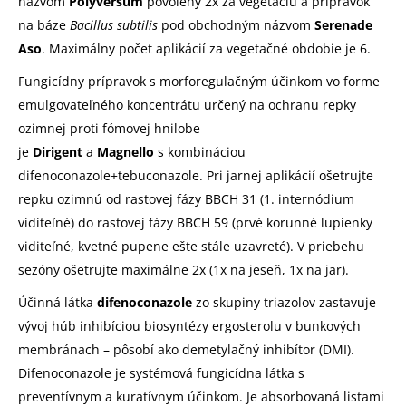
názvom
Polyversum
povolený 2x za vegetáciu a prípravok
na báze
Bacillus subtilis
pod obchodným názvom
Serenade
Aso
. Maximálny počet aplikácií za vegetačné obdobie je 6.
Fungicídny prípravok s morforegulačným účinkom vo forme
emulgovateľného koncentrátu určený na ochranu repky
ozimnej proti fómovej hnilobe
je
Dirigent
a
Magnello
s kombináciou
difenoconazole+tebuconazole. Pri jarnej aplikácií ošetrujte
repku ozimnú od rastovej fázy BBCH 31 (1. internódium
viditeľné) do rastovej fázy BBCH 59 (prvé korunné lupienky
viditeľné, kvetné pupene ešte stále uzavreté). V priebehu
sezóny ošetrujte maximálne 2x (1x na jeseň, 1x na jar).
Účinná látka
difenoconazole
zo skupiny triazolov zastavuje
vývoj húb inhibíciou biosyntézy ergosterolu v bunkových
membránach – pôsobí ako demetylačný inhibítor (DMI).
Difenoconazole je systémová fungicídna látka s
preventívnym a kuratívnym účinkom. Je absorbovaná listami