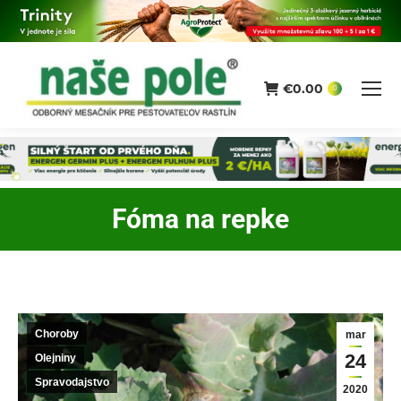
€
0.00
0
Fóma na repke
You are here:
Choroby
mar
24
Olejniny
Spravodajstvo
2020