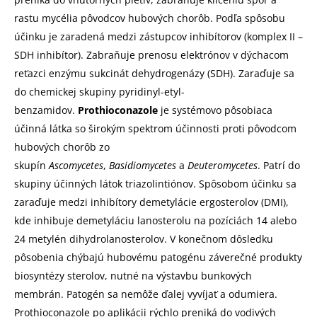
rastu mycélia pôvodcov hubových chorôb. Podľa spôsobu
účinku je zaradená medzi zástupcov inhibítorov (komplex II –
SDH inhibítor). Zabraňuje prenosu elektrónov v dýchacom
reťazci enzýmu sukcinát dehydrogenázy (SDH). Zaraďuje sa
do chemickej skupiny pyridinyl-etyl-
benzamidov.
Prothioconazole
je systémovo pôsobiaca
účinná látka so širokým spektrom účinnosti proti pôvodcom
hubových chorôb zo
skupín
Ascomycetes
,
Basidiomycetes
a
Deuteromycetes
. Patrí do
skupiny účinných látok triazolintiónov. Spôsobom účinku sa
zaraďuje medzi inhibítory demetylácie ergosterolov (DMI),
kde inhibuje demetyláciu lanosterolu na pozíciách 14 alebo
24 metylén dihydrolanosterolov. V konečnom dôsledku
pôsobenia chýbajú hubovému patogénu záverečné produkty
biosyntézy sterolov, nutné na výstavbu bunkových
membrán. Patogén sa nemôže ďalej vyvíjať a odumiera.
Prothioconazole po aplikácii rýchlo preniká do vodivých