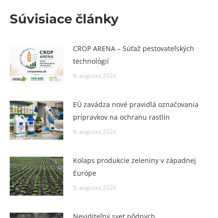
Súvisiace články
CROP ARENA – Súťaž pestovateľských
technológií
6. augusta 2026
EÚ zavádza nové pravidlá označovania
prípravkov na ochranu rastlín
6. augusta 2026
Kolaps produkcie zeleniny v západnej
Európe
5. augusta 2026
Neviditeľný svet pôdnych