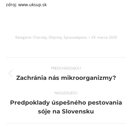
zdroj: www.uksup.sk
Kategórie:
Choroby
,
Olejniny
,
Spravodajstvo
24. marca 2020
Post
PREDCHÁDZAJÚCI
navigation
Previous
Zachránia nás mikroorganizmy?
post:
NASLEDUJÚCI
Predpoklady úspešného pestovania
Next
sóje na Slovensku
post: