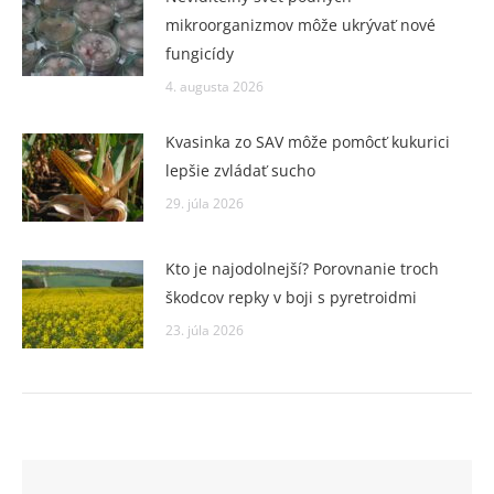
mikroorganizmov môže ukrývať nové
fungicídy
4. augusta 2026
Kvasinka zo SAV môže pomôcť kukurici
lepšie zvládať sucho
29. júla 2026
Kto je najodolnejší? Porovnanie troch
škodcov repky v boji s pyretroidmi
23. júla 2026