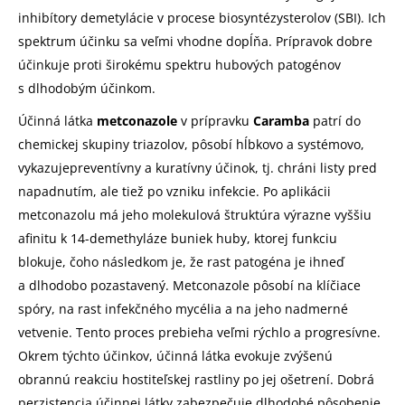
inhibítory demetylácie v procese biosyntézysterolov (SBI). Ich
spektrum účinku sa veľmi vhodne dopĺňa. Prípravok dobre
účinkuje proti širokému spektru hubových patogénov
s dlhodobým účinkom.
Účinná látka
metconazole
v prípravku
Caramba
patrí do
chemickej skupiny triazolov, pôsobí hĺbkovo a systémovo,
vykazujepreventívny a kuratívny účinok, tj. chráni listy pred
napadnutím, ale tiež po vzniku infekcie. Po aplikácii
metconazolu má jeho molekulová štruktúra výrazne vyššiu
afinitu k 14-demethyláze buniek huby, ktorej funkciu
blokuje, čoho následkom je, že rast patogéna je ihneď
a dlhodobo pozastavený. Metconazole pôsobí na klíčiace
spóry, na rast infekčného mycélia a na jeho nadmerné
vetvenie. Tento proces prebieha veľmi rýchlo a progresívne.
Okrem týchto účinkov, účinná látka evokuje zvýšenú
obrannú reakciu hostiteľskej rastliny po jej ošetrení. Dobrá
perzistencia účinnej látky zabezpečuje dlhodobé pôsobenie.