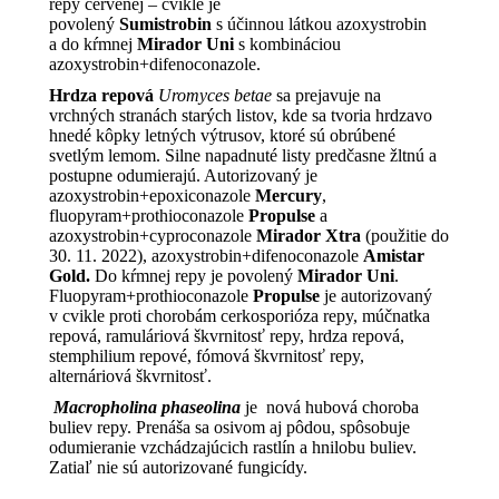
repy červenej – cvikle je
povolený
Sumistrobin
s účinnou látkou azoxystrobin
a do kŕmnej
Mirador Uni
s kombináciou
azoxystrobin+difenoconazole.
Hrdza repová
Uromyces betae
sa prejavuje na
vrchných stranách starých listov, kde sa tvoria hrdzavo
hnedé kôpky letných výtrusov, ktoré sú obrúbené
svetlým lemom. Silne napadnuté listy predčasne žltnú a
postupne odumierajú. Autorizovaný je
azoxystrobin+epoxiconazole
Mercury
,
fluopyram+prothioconazole
Propulse
a
azoxystrobin+cyproconazole
Mirador Xtra
(použitie do
30. 11. 2022), azoxystrobin+difenoconazole
Amistar
Gold.
Do kŕmnej repy je povolený
Mirador Uni
.
Fluopyram+prothioconazole
Propulse
je autorizovaný
v cvikle proti chorobám cerkosporióza repy, múčnatka
repová, ramuláriová škvrnitosť repy, hrdza repová,
stemphilium repové, fómová škvrnitosť repy,
alternáriová škvrnitosť.
Macropholina phaseolina
je
nová hubová choroba
buliev repy. Prenáša sa osivom aj pôdou, spôsobuje
odumieranie vzchádzajúcich rastlín a hnilobu buliev.
Zatiaľ nie sú autorizované fungicídy.