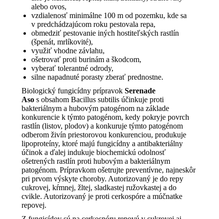
alebo ovos,
vzdialenosť minimálne 100 m od pozemku, kde sa
v predchádzajúcom roku pestovala repa,
obmedziť pestovanie iných hostiteľských rastlín
(špenát, mrlíkovité),
využiť vhodne závlahu,
ošetrovať proti burinám a škodcom,
vyberať tolerantné odrody,
silne napadnuté porasty zberať prednostne.
Biologický fungicídny prípravok
Serenade
Aso
s obsahom Bacillus subtilis účinkuje proti
bakteriálnym a hubovým patogénom na základe
konkurencie k týmto patogénom, kedy pokryje povrch
rastlín (listov, plodov) a konkuruje týmto patogénom
odberom živín priestorovou konkurenciou, produkuje
lipoproteíny, ktoré majú fungicídny a antibakteriálny
účinok a ďalej indukuje biochemickú odolnosť
ošetrených rastlín proti hubovým a bakteriálnym
patogénom. Prípravkom ošetrujte preventívne, najneskôr
pri prvom výskyte choroby. Autorizovaný je do repy
cukrovej, kŕmnej, žltej, sladkastej ružovkastej a do
cvikle. Autorizovaný je proti cerkospóre a múčnatke
repovej.
Z fungicídov sú na cerkospóru repovú v cukrovej aj