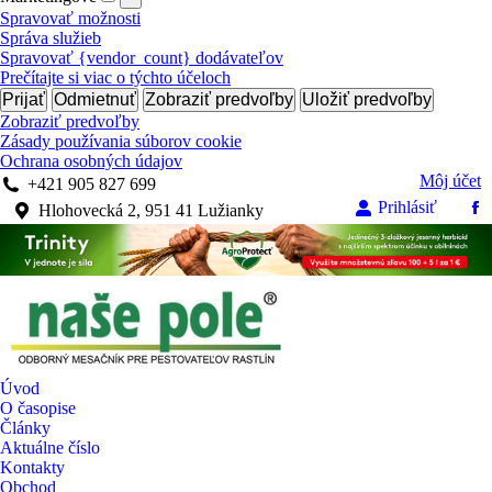
Spravovať možnosti
Správa služieb
Spravovať {vendor_count} dodávateľov
Prečítajte si viac o týchto účeloch
Prijať
Odmietnuť
Zobraziť predvoľby
Uložiť predvoľby
Zobraziť predvoľby
Zásady používania súborov cookie
Ochrana osobných údajov
Môj účet
+421 905 827 699
Prihlásiť
Hlohovecká 2, 951 41 Lužianky
Fa
pa
op
in
n
w
Úvod
O časopise
Články
Aktuálne číslo
Kontakty
Obchod