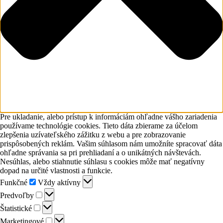
Pre ukladanie, alebo prístup k informáciám ohľadne vášho zariadenia
používame technológie cookies. Tieto dáta zbierame za účelom
zlepšenia uzívateľského zážitku z webu a pre zobrazovanie
prispôsobených reklám. Vašim súhlasom nám umožníte spracovať dáta
ohľadne správania sa pri prehliadaní a o unikátných návštevách.
Nesúhlas, alebo stiahnutie súhlasu s cookies môže mať negatívny
dopad na určité vlastnosti a funkcie.
Funkčné
Funkčné
Vždy aktívny
Predvoľby
Predvoľby
Štatistické
Štatistické
Marketingové
Marketingové