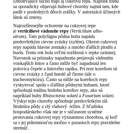
Dlhotrvajúce sucho trápi aj cukrovú repu. Napriek tomu
sa sporadicky objavujú hubové choroby najmä tam, kde
padli v posledných dňoch zrážky. V autorizácii účinných
látok sú zmeny.
Najrozšírenejšie ochorenie na cukrovej repe
je
verticíliové vädnutie repy
(Verticilium albo-
atrum).
Tato polyfágna pôdna huba napáda
predovšetkým cievne zväzky (xylém). Okrem cukrovej
repy napáda hlavne zemiaky a mnoho ďalších plodín a
burín. Tento rok bola veľmi rozšírená v repke ozimnej.
Navonok sa príznaky napadnutia prejavujú vädnutím
vonkajších listov a často môže byť napadnutá len
polovica čepele a listového rapíku. Pri reze koreňom sú
cievne zväzky z časti hnedé až čierne (ide o
tracheomykózu). Často sa môže na koreňoch repy
vyskytovať spolu s ďalšími pôdnymi hubami, ktoré
spôsobujú totálnu hnilobu koreňov repy, ako sú
napríklad huby
Rhizoctonia solani
a
Fusarium solani
.
Výskyt tejto choroby spôsobuje predovšetkým zlá
štruktúra pôdy a zlý vlahový režim. Z hľadiska
hospodárskeho však nie je v súčasnom systéme
pestovania cukrovej repy významnou chorobou, aj keď
sa s jej prítomnosťou možno v porastoch repy pravidelne
stretnúť.