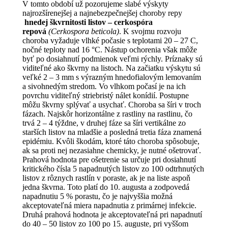
V tomto období už pozorujeme slabé výskyty
najrozšírenejšej a najnebezpečnejšej choroby repy
hnedej škvrnitosti listov – cerkospóra
repová
(Cerkospora beticola)
. K svojmu rozvoju
choroba vyžaduje vlhké počasie s teplotami 20 – 27 C,
nočné teploty nad 16 °C. Nástup ochorenia však môže
byť po dosiahnutí podmienok veľmi rýchly. Príznaky sú
viditeľné ako škvrny na listoch. Na začiatku výskytu sú
veľké 2 – 3 mm s výrazným hnedofialovým lemovaním
a sivohnedým stredom. Vo vlhkom počasí je na ich
povrchu viditeľný striebristý nálet konídií. Postupne
môžu škvrny splývať a usychať. Choroba sa šíri v troch
fázach. Najskôr horizontálne z rastliny na rastlinu, čo
trvá 2 – 4 týždne, v druhej fáze sa šíri vertikálne zo
starších listov na mladšie a posledná tretia fáza znamená
epidémiu. Kvôli škodám, ktoré táto choroba spôsobuje,
ak sa proti nej nezasiahne chemicky, je nutné ošetrovať.
Prahová hodnota pre ošetrenie sa určuje pri dosiahnutí
kritického čísla 5 napadnutých listov zo 100 odtrhnutých
listov z rôznych rastlín v poraste, ak je na liste aspoň
jedna škvrna. Toto platí do 10. augusta a zodpovedá
napadnutiu 5 % porastu, čo je najvyššia možná
akceptovateľná miera napadnutia z primárnej infekcie.
Druhá prahová hodnota je akceptovateľná pri napadnutí
do 40 – 50 listov zo 100 po 15. auguste, pri vyššom