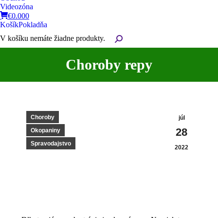
Videozóna
€
0.00
0
Košík
Pokladňa
V košíku nemáte žiadne produkty.
Search:
Choroby repy
You are here:
Choroby
júl
28
Okopaniny
Spravodajstvo
2022