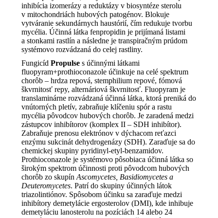
inhibícia izomerázy a reduktázy v biosyntéze sterolu
v mitochondriách hubových patogénov. Blokuje
vytváranie sekundárnych haustórií, čím redukuje tvorbu
mycélia. Účinná látka fenpropidin je prijímaná listami
a stonkami rastlín a následne je transpiračným prúdom
systémovo rozvádzaná do celej rastliny.
Fungicíd
Propulse
s účinnými látkami
fluopyram+prothioconazole účinkuje na celé spektrum
chorôb – hrdza repová, stemphilium repové, fómová
škvrnitosť repy, alternáriová škvrnitosť. Fluopyram je
translaminárne rozvádzaná účinná látka, ktorá preniká do
vnútorných pletív, zabraňuje klíčeniu spór a rastu
mycélia pôvodcov hubových chorôb. Je zaradená medzi
zástupcov inhibítorov (komplex II – SDH inhibítor).
Zabraňuje prenosu elektrónov v dýchacom reťazci
enzýmu sukcinát dehydrogenázy (SDH). Zaraďuje sa do
chemickej skupiny pyridinyl-etyl-benzamidov.
Prothioconazole je systémovo pôsobiaca účinná látka so
širokým spektrom účinnosti proti pôvodcom hubových
chorôb zo skupín
Ascomycetes, Basidiomycetes a
Deuteromycetes
. Patrí do skupiny účinných látok
triazolintiónov. Spôsobom účinku sa zaraďuje medzi
inhibítory demetylácie ergosterolov (DMI), kde inhibuje
demetyláciu lanosterolu na pozíciách 14 alebo 24