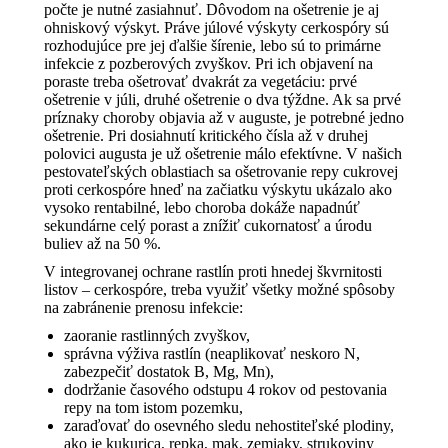
počte je nutné zasiahnuť. Dôvodom na ošetrenie je aj
ohniskový výskyt. Práve júlové výskyty cerkospóry sú
rozhodujúce pre jej ďalšie šírenie, lebo sú to primárne
infekcie z pozberových zvyškov. Pri ich objavení na
poraste treba ošetrovať dvakrát za vegetáciu: prvé
ošetrenie v júli, druhé ošetrenie o dva týždne. Ak sa prvé
príznaky choroby objavia až v auguste, je potrebné jedno
ošetrenie. Pri dosiahnutí kritického čísla až v druhej
polovici augusta je už ošetrenie málo efektívne. V našich
pestovateľských oblastiach sa ošetrovanie repy cukrovej
proti cerkospóre hneď na začiatku výskytu ukázalo ako
vysoko rentabilné, lebo choroba dokáže napadnúť
sekundárne celý porast a znížiť cukornatosť a úrodu
buliev až na 50 %.
V integrovanej ochrane rastlín proti hnedej škvrnitosti
listov – cerkospóre, treba využiť všetky možné spôsoby
na zabránenie prenosu infekcie:
zaoranie rastlinných zvyškov,
správna výživa rastlín (neaplikovať neskoro N,
zabezpečiť dostatok B, Mg, Mn),
dodržanie časového odstupu 4 rokov od pestovania
repy na tom istom pozemku,
zaraďovať do osevného sledu nehostiteľské plodiny,
ako je kukurica, repka, mak, zemiaky, strukoviny