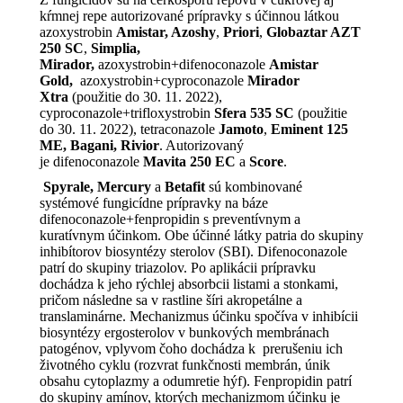
kŕmnej repe autorizované prípravky s účinnou látkou
azoxystrobin
Amistar, Azoshy
,
Priori
,
Globaztar AZT
250 SC
,
Simplia,
Mirador,
azoxystrobin+difenoconazole
Amistar
Gold,
azoxystrobin+cyproconazole
Mirador
Xtra
(použitie do 30. 11. 2022),
cyproconazole+trifloxystrobin
Sfera 535 SC
(použitie
do 30. 11. 2022), tetraconazole
Jamoto
,
Eminent 125
ME, Bagani, Rivior
. Autorizovaný
je difenoconazole
Mavita 250 EC
a
Score
.
Spyrale, Mercury
a
Betafit
sú kombinované
systémové fungicídne prípravky na báze
difenoconazole+fenpropidin s preventívnym a
kuratívnym účinkom. Obe účinné látky patria do skupiny
inhibítorov biosyntézy sterolov (SBI). Difenoconazole
patrí do skupiny triazolov. Po aplikácii prípravku
dochádza k jeho rýchlej absorbcii listami a stonkami,
pričom následne sa v rastline šíri akropetálne a
translaminárne. Mechanizmus účinku spočíva v inhibícii
biosyntézy ergosterolov v bunkových membránach
patogénov, vplyvom čoho dochádza k prerušeniu ich
životného cyklu (rozvrat funkčnosti membrán, únik
obsahu cytoplazmy a odumretie hýf). Fenpropidin patrí
do skupiny amínov, ktorých mechanizmom účinku je