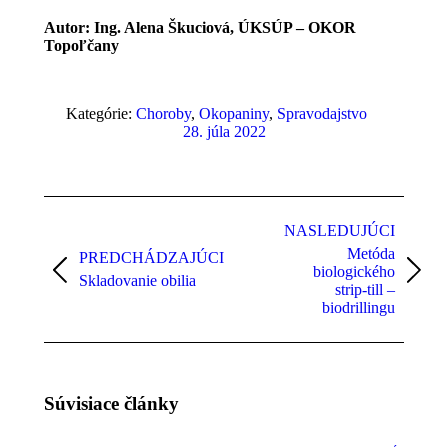
Autor: Ing. Alena Škuciová, ÚKSÚP – OKOR
Topoľčany
Kategórie:
Choroby
,
Okopaniny
,
Spravodajstvo
28. júla 2022
Post
navigation
NASLEDUJÚCI
Metóda
PREDCHÁDZAJÚCI
biologického
Previous
Next
Skladovanie obilia
strip-till –
post:
post:
biodrillingu
Súvisiace články