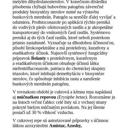
metylén dihydrolanosterolov. V konečnom dôsledku
pôsobenia chýbajú hubovému patogénu záverečné
produkty biosyntézy sterolov nutné na výstavbu
bunkových membrán. Patogén sa nemôže ďalej vyvíjať a
odumiera. Prothioconazole po aplikácii rýchlo preniká
do vodivých pletív ošetrovaných rastlín a je akropetálne
transportovaný do vnútorných častí rastlín. Systémovo
preniká aj do tých častí rastlín, ktoré neboli postrekom
priamo zasiahnuté. Vyznačuje sa dlhodobou účinnosťou,
pôsobí širokospektrálne a má protektívny, kuratívny a
eradikatívny účinok. Najnovší systémový fungicídny
prípravok
Belanty
s protektívnym, kuratívnym
a eradikatívnym účinkom obsahuje účinnú látku
mefentrifluconazole, patriacu do chemickej skupiny
triazolov, ktoré inhibujú demethyláciu v biosyntéze
sterolov, čo spôsobuje inhibíciu rastu a narušenie
bunkových membrán patogénu.
V rovnakom období je cukrová a kŕmna repa napádaná
aj
múčnatkou repovou
(Erysiphe betae)
. Rozoznáme ju
na listoch veľmi ľahko: celé listy sú z vrchnej strany
pokryté bielym múčnatým povlakom. Na jej šírenie
postačí už 30 % vlhkosť vzduchu.
V cukrovej repe sú autorizované prípravky s účinnou
látkou azoxystrobin
Amistar, Azoshy,