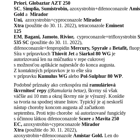
Priori
,
Globaztar AZT 250
SC
,
Simplia,
Sumistrobin,
azoxystrobin+difenoconazole
Amis
Gold
a
Mirador
Uni,
azoxystrobin+cyproconazole
Mirador
Xtra
(použitie do 30. 11. 2022), tetraconazole
Eminent
125
EM
,
Bagani,
Jamoto
,
Rivior,
cyproconazole+trifloxystrobin
S
535 SC
(použitie do 30. 11. 2022),
difenoconazole+fenpropidin
Mercury,
Spyrale
a
Betafit,
fluop
Síra v prípravkoch
Thiovit Jet
a
Siarkol 80 WG
je
autorizovaná len na múčnatku v repe cukrovej
s možnosťou aplikácie najneskôr do konca augusta.
Z kontaktných prípravkov je to ešte síra
v prípravku
Kumulus WG
alebo
Pol-Sulphur 80 WP
.
Podobné príznaky ako cerkospóra má
ramuláriová
škvrnitosť repy
((Ramularia betae)
, škvrny sú však
väčšie asi 10 mm a okraj škvrny nie je výrazný. Konídie
sa tvoria na spodnej strane listov. Typický je aj neskorší
nástup choroby koncom augusta až začiatkom
septembra. Proti tejto chorobe sú autorizované fungicídy
s účinnou látkou difenoconazole
Score
a
Mavita 250
EC,
azoxystrobin+cyproconazole
Mirador
Xtra
(použitie do 30. 11. 2022),
azoxystrobin+difenoconazole
Amistar Gold.
Len do