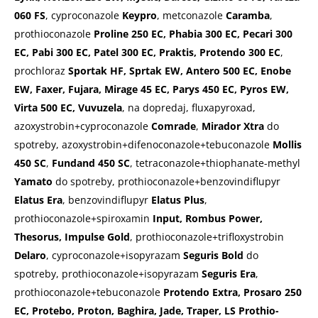
060 FS
, cyproconazole
Keypro
, metconazole
Caramba
,
prothioconazole
Proline 250 EC, Phabia 300 EC, Pecari 300
EC, Pabi 300 EC, Patel 300 EC, Praktis, Protendo 300 EC
,
prochloraz
Sportak HF, Sprtak EW, Antero 500 EC, Enobe
EW, Faxer, Fujara, Mirage 45 EC, Parys 450 EC, Pyros EW,
Virta 500 EC, Vuvuzela
, na dopredaj, fluxapyroxad,
azoxystrobin+cyproconazole
Comrade
,
Mirador Xtra
do
spotreby, azoxystrobin+difenoconazole+tebuconazole
Mollis
450 SC
,
Fundand 450 SC
, tetraconazole+thiophanate-methyl
Yamato
do spotreby, prothioconazole+benzovindiflupyr
Elatus Era
, benzovindiflupyr
Elatus Plus
,
prothioconazole+spiroxamin
Input, Rombus Power,
Thesorus, Impulse Gold
, prothioconazole+trifloxystrobin
Delaro
, cyproconazole+isopyrazam
Seguris Bold
do
spotreby, prothioconazole+isopyrazam
Seguris Era
,
prothioconazole+tebuconazole
Protendo Extra, Prosaro 250
EC, Protebo, Proton, Baghira, Jade, Traper, LS Prothio-