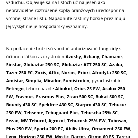
vzduchu. Objavuje sa na listoch už na jeseň ako
nepravidelne roztrúsené kôpky oranžových uredospór na
vrchnej strane listu. Napadnuté rastliny horšie prezimujú.
Jej výskyt nie je hospodársky významný.
Na potlačenie hrdzí sú vhodné autorizované fungicídy s
účinnou látkou azoxystrobin
Azoshy, Azbany, Chamane,
Sinstar, Globaztar 250 SC, Globaztar AZT 250 SC, Azaka,
Tazer 250 EC, Zoxis, Affix, Norios, Priori, Afrodyta 250 SC,
Amistar, Simplia, Mirador, Sumistrobin,
pyraclostrobin
Retengo,
tebuconazole
Albukol, Orius 25 EW, Acalux 250
EW, Erasmus, Erasmus Plus, Zizan 500 SC, Bukat 500 SC,
Bounty 430 SC, Spekfree 430 SC, Starpro 430 SC, Tebucur
250 EW, Tebseme, Tebuguard Plus, Tebuscha 25% SC,
Fezan, MV-Tebucol, Agrozol, Tebucosh 25% EW, Tubosan,
Plus 250 EW, Sparta 200 EC, Abilis Ultra,
Ornament 250 EW,
Lynx, Horizon 250 EW, Mystic, Darcos, Gizmo 60 FS, Tarcza