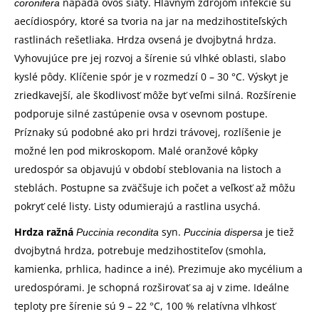
napáda ovos siaty. Hlavným zdrojom infekcie sú
coronifera
aecídiospóry, ktoré sa tvoria na jar na medzihostiteľských
rastlinách rešetliaka. Hrdza ovsená je dvojbytná hrdza.
Vyhovujúce pre jej rozvoj a šírenie sú vlhké oblasti, slabo
kyslé pôdy. Klíčenie spór je v rozmedzí 0 – 30 °C. Výskyt je
zriedkavejší, ale škodlivosť môže byť veľmi silná. Rozšírenie
podporuje silné zastúpenie ovsa v osevnom postupe.
Príznaky sú podobné ako pri hrdzi trávovej, rozlíšenie je
možné len pod mikroskopom. Malé oranžové kôpky
uredospór sa objavujú v období steblovania na listoch a
steblách. Postupne sa zväčšuje ich počet a veľkosť až môžu
pokryť celé listy. Listy odumierajú a rastlina usychá.
Hrdza ražná
syn.
je tiež
Puccinia recondita
Puccinia dispersa
dvojbytná hrdza, potrebuje medzihostiteľov (smohla,
kamienka, prhlica, hadince a iné). Prezimuje ako mycélium a
uredospórami. Je schopná rozširovať sa aj v zime. Ideálne
teploty pre šírenie sú 9 – 22 °C, 100 % relatívna vlhkosť