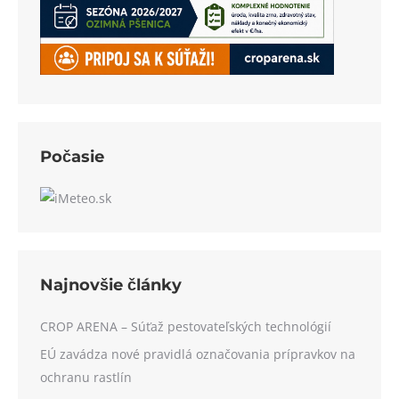
Počasie
Najnovšie články
CROP ARENA – Súťaž pestovateľských technológií
EÚ zavádza nové pravidlá označovania prípravkov na
ochranu rastlín