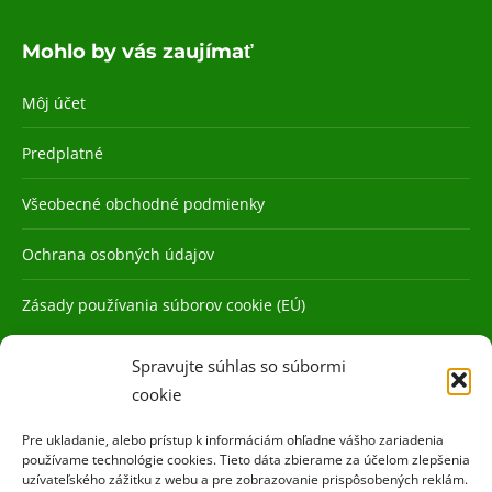
Mohlo by vás zaujímať
Môj účet
Predplatné
Všeobecné obchodné podmienky
Ochrana osobných údajov
Zásady používania súborov cookie (EÚ)
Spravujte súhlas so súbormi
cookie
Pre ukladanie, alebo prístup k informáciám ohľadne vášho zariadenia
používame technológie cookies. Tieto dáta zbierame za účelom zlepšenia
uzívateľského zážitku z webu a pre zobrazovanie prispôsobených reklám.