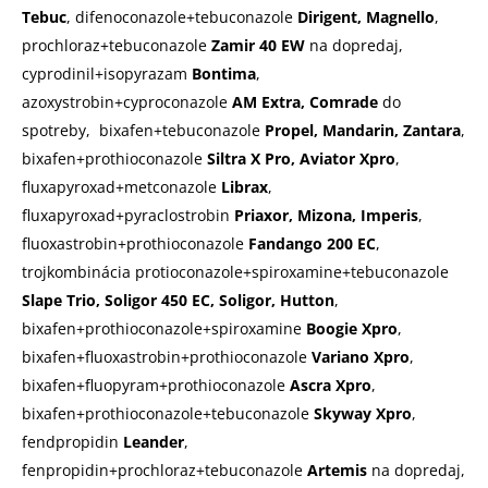
Tebuc
, difenoconazole+tebuconazole
Dirigent, Magnello
,
prochloraz+tebuconazole
Zamir 40 EW
na dopredaj,
cyprodinil+isopyrazam
Bontima
,
azoxystrobin+cyproconazole
AM Extra, Comrade
do
spotreby, bixafen+tebuconazole
Propel, Mandarin, Zantara
,
bixafen+prothioconazole
Siltra X Pro, Aviator Xpro
,
fluxapyroxad+metconazole
Librax
,
fluxapyroxad+pyraclostrobin
Priaxor, Mizona, Imperis
,
fluoxastrobin+prothioconazole
Fandango 200 EC
,
trojkombinácia protioconazole+spiroxamine+tebuconazole
Slape Trio, Soligor 450 EC, Soligor, Hutton
,
bixafen+prothioconazole+spiroxamine
Boogie Xpro
,
bixafen+fluoxastrobin+prothioconazole
Variano Xpro
,
bixafen+fluopyram+prothioconazole
Ascra Xpro
,
bixafen+prothioconazole+tebuconazole
Skyway Xpro
,
fendpropidin
Leander
,
fenpropidin+prochloraz+tebuconazole
Artemis
na dopredaj,