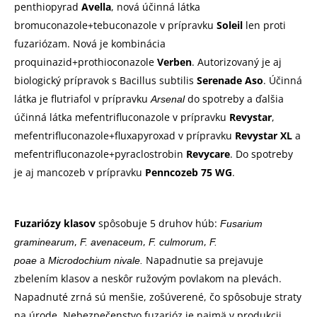
penthiopyrad
Avella
, nová účinná látka
bromuconazole+tebuconazole v prípravku
Soleil
len proti
fuzariózam. Nová je kombinácia
proquinazid+prothioconazole
Verben
. Autorizovaný je aj
biologický prípravok s Bacillus subtilis
Serenade Aso
. Účinná
látka je flutriafol v prípravku
do spotreby a ďalšia
Arsenal
účinná látka mefentrifluconazole v prípravku
Revystar
,
mefentrifluconazole+fluxapyroxad v prípravku
Revystar XL
a
mefentrifluconazole+pyraclostrobin
Revycare
. Do spotreby
je aj mancozeb v prípravku
Penncozeb 75 WG
.
Fuzariózy klasov
spôsobuje 5 druhov húb:
Fusarium
,
,
,
graminearum
F. avenaceum
F. culmorum
F.
a
Napadnutie sa prejavuje
poae
Microdochium nivale.
zbelením klasov a neskôr ružovým povlakom na plevách.
Napadnuté zrná sú menšie, zošúverené, čo spôsobuje straty
na úrode. Nebezpečenstvo fuzarióz je najmä v produkcii