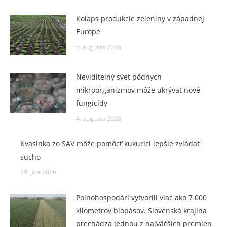
Kolaps produkcie zeleniny v západnej
Európe
5. augusta 2026
Neviditeľný svet pôdnych
mikroorganizmov môže ukrývať nové
fungicídy
4. augusta 2026
Kvasinka zo SAV môže pomôcť kukurici lepšie zvládať
sucho
29. júla 2026
Poľnohospodári vytvorili viac ako 7 000
kilometrov biopásov. Slovenská krajina
prechádza jednou z najväčších premien