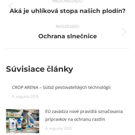
PREDCHÁDZAJÚCI
navigation
Previous
Aká je uhlíková stopa našich plodín?
post:
NASLEDUJÚCI
Next
Ochrana slnečnice
post:
Súvisiace články
CROP ARENA – Súťaž pestovateľských technológií
6. augusta 2026
EÚ zavádza nové pravidlá označovania
prípravkov na ochranu rastlín
6. augusta 2026