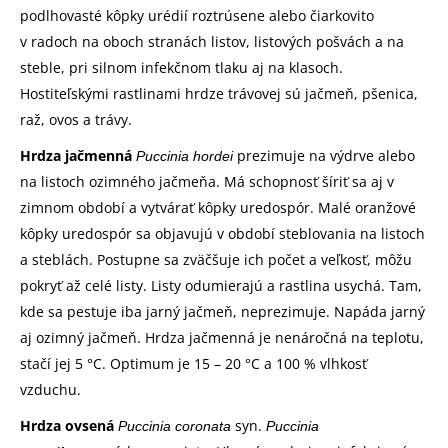
podlhovasté kôpky urédií roztrúsene alebo čiarkovito
v radoch na oboch stranách listov, listových pošvách a na
steble, pri silnom infekčnom tlaku aj na klasoch.
Hostiteľskými rastlinami hrdze trávovej sú jačmeň, pšenica,
raž, ovos a trávy.
Hrdza jačmenná
prezimuje na výdrve alebo
Puccinia hordei
na listoch ozimného jačmeňa. Má schopnosť šíriť sa aj v
zimnom období a vytvárať kôpky uredospór. Malé oranžové
kôpky uredospór sa objavujú v období steblovania na listoch
a steblách. Postupne sa zväčšuje ich počet a veľkosť, môžu
pokryť až celé listy. Listy odumierajú a rastlina usychá. Tam,
kde sa pestuje iba jarný jačmeň, neprezimuje. Napáda jarný
aj ozimný jačmeň. Hrdza jačmenná je nenáročná na teplotu,
stačí jej 5 °C. Optimum je 15 – 20 °C a 100 % vlhkosť
vzduchu.
Hrdza ovsená
syn.
Puccinia coronata
Puccinia