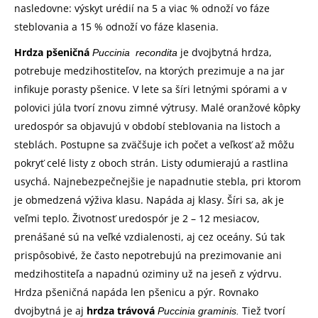
nasledovne: výskyt urédií na 5 a viac % odnoží vo fáze
steblovania a 15 % odnoží vo fáze klasenia.
Hrdza pšeničná
je dvojbytná hrdza,
Puccinia recondita
potrebuje medzihostiteľov, na ktorých prezimuje a na jar
infikuje porasty pšenice. V lete sa šíri letnými spórami a v
polovici júla tvorí znovu zimné výtrusy. Malé oranžové kôpky
uredospór sa objavujú v období steblovania na listoch a
steblách. Postupne sa zväčšuje ich počet a veľkosť až môžu
pokryť celé listy z oboch strán. Listy odumierajú a rastlina
usychá. Najnebezpečnejšie je napadnutie stebla, pri ktorom
je obmedzená výživa klasu. Napáda aj klasy. Šíri sa, ak je
veľmi teplo. Životnosť uredospór je 2 – 12 mesiacov,
prenášané sú na veľké vzdialenosti, aj cez oceány. Sú tak
prispôsobivé, že často nepotrebujú na prezimovanie ani
medzihostiteľa a napadnú oziminy už na jeseň z výdrvu.
Hrdza pšeničná napáda len pšenicu a pýr. Rovnako
dvojbytná je aj
hrdza trávová
Tiež tvorí
Puccinia graminis.