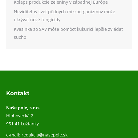
Kolaps produkcie zeleniny v západnej Európe
Neviditeľný svet pôdnych mikroorganizmov môže
ukrývať nové fungicídy
Kvasinka zo SAV môže pomôcť kukurici lepšie zvládať
sucho
Kontakt
Naše pole, s.r.o.
Hlohovecká 2
951 41 Lužianky
e-mail:
redakcia@nasepole.sk