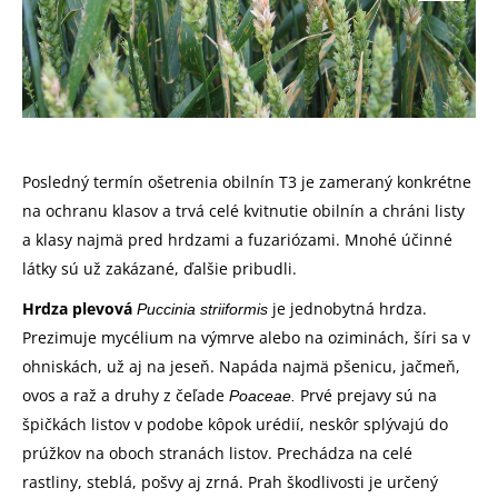
Posledný termín ošetrenia obilnín T3 je zameraný konkrétne
na ochranu klasov a trvá celé kvitnutie obilnín a chráni listy
a klasy najmä pred hrdzami a fuzariózami. Mnohé účinné
látky sú už zakázané, ďalšie pribudli.
Hrdza plevová
je jednobytná hrdza.
Puccinia striiformis
Prezimuje mycélium na výmrve alebo na oziminách, šíri sa v
ohniskách, už aj na jeseň. Napáda najmä pšenicu, jačmeň,
ovos a raž a druhy z čeľade
Prvé prejavy sú na
Poaceae.
špičkách listov v podobe kôpok urédií, neskôr splývajú do
prúžkov na oboch stranách listov. Prechádza na celé
rastliny, steblá, pošvy aj zrná. Prah škodlivosti je určený