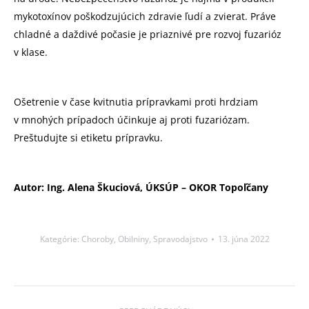
mykotoxínov poškodzujúcich zdravie ľudí a zvierat. Práve
chladné a daždivé počasie je priaznivé pre rozvoj fuzarióz
v klase.
Ošetrenie v čase kvitnutia prípravkami proti hrdziam
v mnohých prípadoch účinkuje aj proti fuzariózam.
Preštudujte si etiketu prípravku.
Autor: Ing. Alena Škuciová, ÚKSÚP – OKOR Topoľčany
Kategórie:
Choroby
,
Obilniny
,
Spravodajstvo
13. júna 2022
Post