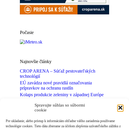
Počasie
Najnovšie články
CROP ARENA – Súťaž pestovateľských
technológií
EÚ zavádza nové pravidlá označovania
prípravkov na ochranu rastlín
Kolaps produkcie zeleniny v západnej Európe
Neviditeľný svet pôdnych mikroorganizmov
Spravujte súhlas so súbormi
môže ukrývať nové fungicídy
cookie
Kvasinka zo SAV môže pomôcť kukurici lepšie
zvládať sucho
Pre ukladanie, alebo prístup k informáciám ohľadne vášho zariadenia používame
technológie cookies. Tieto dáta zbierame za účelom zlepšenia uzívateľského zážitku z