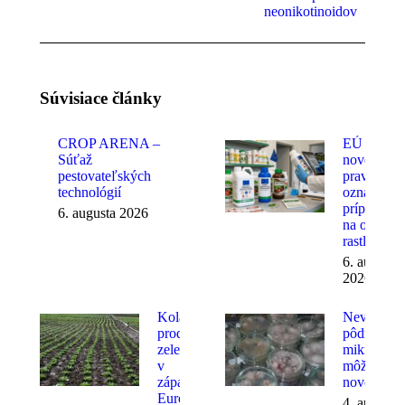
neonikotinoidov
Súvisiace články
CROP ARENA –
EÚ zavád
Súťaž
nové
pestovateľských
pravidlá
technológií
označovan
prípravkov
6. augusta 2026
na ochran
rastlín
6. augusta
2026
Kolaps
Neviditeľn
produkcie
pôdnych
zeleniny
mikroorga
v
môže ukrý
západnej
nové fungi
Európe
4. augusta