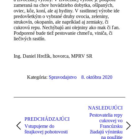
zameraná na chov hovädzieho dobytka, ošípaných,
oviec, kôz, koní, ale aj hydiny. V rastlinnej výrobe ide
predovšetkým o vybrané druhy ovocia, zeleniny,
strukovín, okopanín, ale napríklad aj zemiaky, či
cukrovú repu. Nechýbajú ani olejniny ako mak či ľan.
Podporené bude tiež pestovanie chmeľu, viniča, či
liečivých rastlín.
Ing. Daniel Hrežík, hovorca, MPRV SR
Kategória:
Spravodajstvo
8. októbra 2020
Post
navigation
NASLEDUJÚCI
Pestovatelia repy
PREDCHÁDZAJÚCI
cukrovej vo
Vstupujeme do
Francúzsku
Previous
Next
štrajkovej pohotovosti
žiadajú výnimku
post:
post:
na použitie