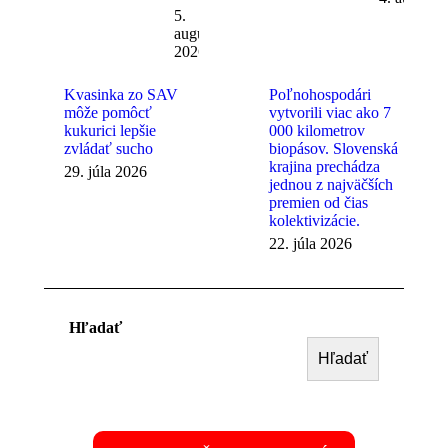
5.
augusta
2026
Kvasinka zo SAV
Poľnohospodári
môže pomôcť
vytvorili viac ako 7
kukurici lepšie
000 kilometrov
zvládať sucho
biopásov. Slovenská
krajina prechádza
29. júla 2026
jednou z najväčších
premien od čias
kolektivizácie.
22. júla 2026
Hľadať
Hľadať