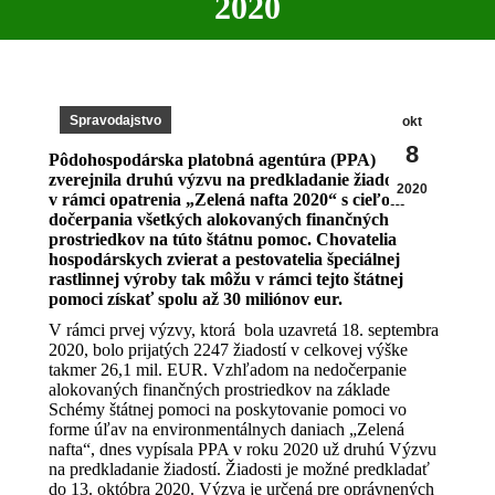
2020
Spravodajstvo
okt
8
Pôdohospodárska platobná agentúra (PPA)
zverejnila druhú výzvu na predkladanie žiadostí
2020
v rámci opatrenia „Zelená nafta 2020“ s cieľom
dočerpania všetkých alokovaných finančných
prostriedkov na túto štátnu pomoc. Chovatelia
hospodárskych zvierat a pestovatelia špeciálnej
rastlinnej výroby tak môžu v rámci tejto štátnej
pomoci získať spolu až 30 miliónov eur.
V rámci prvej výzvy, ktorá bola uzavretá 18. septembra
2020, bolo prijatých 2247 žiadostí v celkovej výške
takmer 26,1 mil. EUR. Vzhľadom na nedočerpanie
alokovaných finančných prostriedkov na základe
Schémy štátnej pomoci na poskytovanie pomoci vo
forme úľav na environmentálnych daniach „Zelená
nafta“, dnes vypísala PPA v roku 2020 už druhú Výzvu
na predkladanie žiadostí. Žiadosti je možné predkladať
do 13. októbra 2020. Výzva je určená pre oprávnených