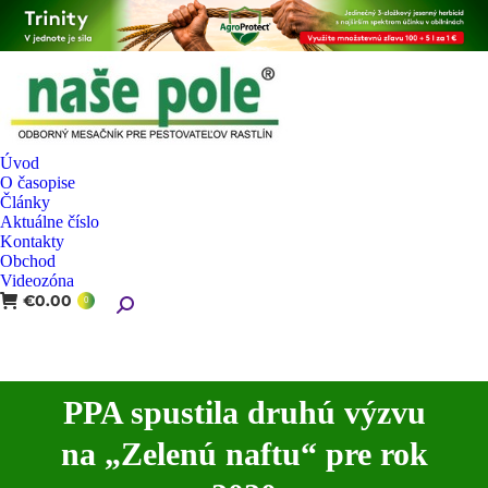
Úvod
O časopise
Články
Aktuálne číslo
Kontakty
Obchod
Videozóna
€
0.00
Search:
0
PPA spustila druhú výzvu
na „Zelenú naftu“ pre rok
You are here: