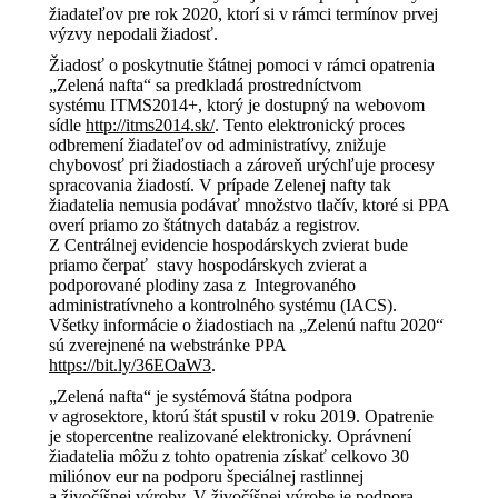
žiadateľov pre rok 2020, ktorí si v rámci termínov prvej
výzvy nepodali žiadosť.
Žiadosť o poskytnutie štátnej pomoci v rámci opatrenia
„Zelená nafta“ sa predkladá prostredníctvom
systému ITMS2014+, ktorý je dostupný na webovom
sídle
http://itms2014.sk/
. Tento elektronický proces
odbremení žiadateľov od administratívy, znižuje
chybovosť pri žiadostiach a zároveň urýchľuje procesy
spracovania žiadostí. V prípade Zelenej nafty tak
žiadatelia nemusia podávať množstvo tlačív, ktoré si PPA
overí priamo zo štátnych databáz a registrov.
Z Centrálnej evidencie hospodárskych zvierat bude
priamo čerpať stavy hospodárskych zvierat a
podporované plodiny zasa z Integrovaného
administratívneho a kontrolného systému (IACS).
Všetky informácie o žiadostiach na „Zelenú naftu 2020“
sú zverejnené na webstránke PPA
https://bit.ly/36EOaW3
.
„Zelená nafta“ je systémová štátna podpora
v agrosektore, ktorú štát spustil v roku 2019. Opatrenie
je stopercentne realizované elektronicky. Oprávnení
žiadatelia môžu z tohto opatrenia získať celkovo 30
miliónov eur na podporu špeciálnej rastlinnej
a živočíšnej výroby. V živočíšnej výrobe je podpora