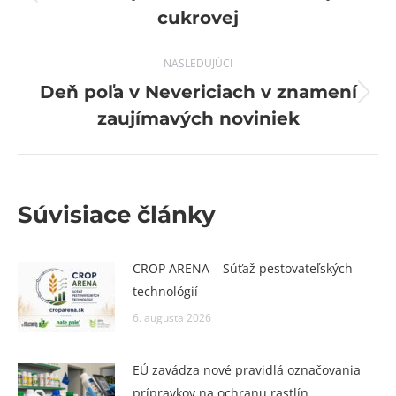
Previous
cukrovej
post:
NASLEDUJÚCI
Deň poľa v Nevericiach v znamení
Next
zaujímavých noviniek
post:
Súvisiace články
CROP ARENA – Súťaž pestovateľských
technológií
6. augusta 2026
EÚ zavádza nové pravidlá označovania
prípravkov na ochranu rastlín