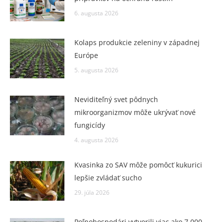
6. augusta 2026
Kolaps produkcie zeleniny v západnej
Európe
5. augusta 2026
Neviditeľný svet pôdnych
mikroorganizmov môže ukrývať nové
fungicídy
4. augusta 2026
Kvasinka zo SAV môže pomôcť kukurici
lepšie zvládať sucho
29. júla 2026
Poľnohospodári vytvorili viac ako 7 000