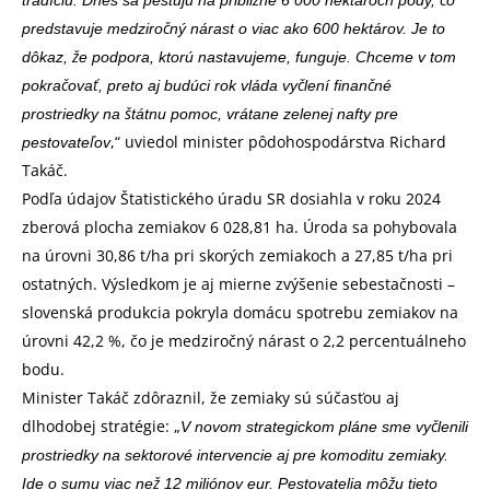
predstavuje medziročný nárast o viac ako 600 hektárov. Je to
dôkaz, že podpora, ktorú nastavujeme, funguje. Chceme v tom
pokračovať, preto aj budúci rok vláda vyčlení finančné
prostriedky na štátnu pomoc, vrátane zelenej nafty pre
,“ uviedol minister pôdohospodárstva Richard
pestovateľov
Takáč.
Podľa údajov Štatistického úradu SR dosiahla v roku 2024
zberová plocha zemiakov 6 028,81 ha. Úroda sa pohybovala
na úrovni 30,86 t/ha pri skorých zemiakoch a 27,85 t/ha pri
ostatných. Výsledkom je aj mierne zvýšenie sebestačnosti –
slovenská produkcia pokryla domácu spotrebu zemiakov na
úrovni 42,2 %, čo je medziročný nárast o 2,2 percentuálneho
bodu.
Minister Takáč zdôraznil, že zemiaky sú súčasťou aj
dlhodobej stratégie: „
V novom strategickom pláne sme vyčlenili
prostriedky na sektorové intervencie aj pre komoditu zemiaky.
Ide o sumu viac než 12 miliónov eur. Pestovatelia môžu tieto