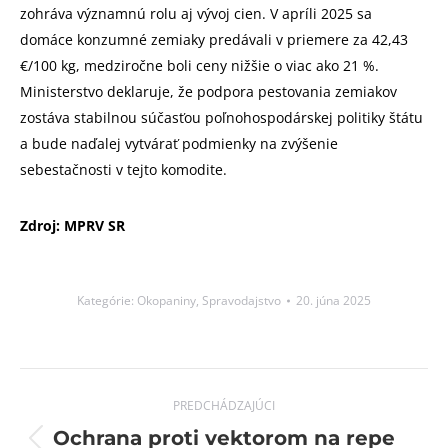
zohráva významnú rolu aj vývoj cien. V apríli 2025 sa
domáce konzumné zemiaky predávali v priemere za 42,43
€/100 kg, medziročne boli ceny nižšie o viac ako 21 %.
Ministerstvo deklaruje, že podpora pestovania zemiakov
zostáva stabilnou súčasťou poľnohospodárskej politiky štátu
a bude naďalej vytvárať podmienky na zvýšenie
sebestačnosti v tejto komodite.
Zdroj: MPRV SR
Kategórie:
Okopaniny
,
Spravodajstvo
20. júna 2025
Post
PREDCHÁDZAJÚCI
navigation
Ochrana proti vektorom na repe