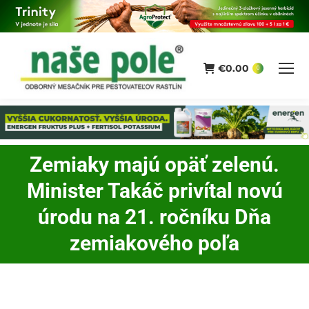
€
0.00
0
Zemiaky majú opäť zelenú.
Minister Takáč privítal novú
You are here:
úrodu na 21. ročníku Dňa
zemiakového poľa