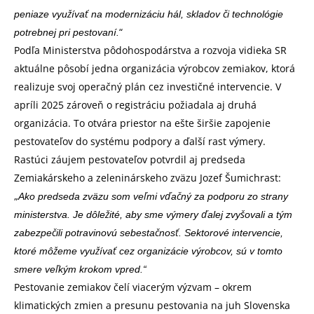
peniaze využívať na modernizáciu hál, skladov či technológie
“
potrebnej pri pestovaní.
Podľa Ministerstva pôdohospodárstva a rozvoja vidieka SR
aktuálne pôsobí jedna organizácia výrobcov zemiakov, ktorá
realizuje svoj operačný plán cez investičné intervencie. V
apríli 2025 zároveň o registráciu požiadala aj druhá
organizácia. To otvára priestor na ešte širšie zapojenie
pestovateľov do systému podpory a ďalší rast výmery.
Rastúci záujem pestovateľov potvrdil aj predseda
Zemiakárskeho a zeleninárskeho zväzu Jozef Šumichrast:
„
Ako predseda zväzu som veľmi vďačný za podporu zo strany
ministerstva. Je dôležité, aby sme výmery ďalej zvyšovali a tým
zabezpečili potravinovú sebestačnosť. Sektorové intervencie,
ktoré môžeme využívať cez organizácie výrobcov, sú v tomto
smere veľkým krokom vpred.“
Pestovanie zemiakov čelí viacerým výzvam – okrem
klimatických zmien a presunu pestovania na juh Slovenska