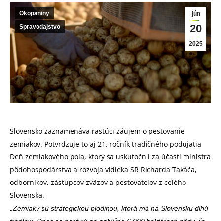
Okopaniny
jún
20
Spravodajstvo
2025
Slovensko zaznamenáva rastúci záujem o pestovanie
zemiakov. Potvrdzuje to aj 21. ročník tradičného podujatia
Deň zemiakového poľa, ktorý sa uskutočnil za účasti ministra
pôdohospodárstva a rozvoja vidieka SR Richarda Takáča,
odborníkov, zástupcov zväzov a pestovateľov z celého
Slovenska.
„
Zemiaky sú strategickou plodinou, ktorá má na Slovensku dlhú
tradíciu. Dnes sa pestujú na približne 6 000 hektároch pôdy, čo