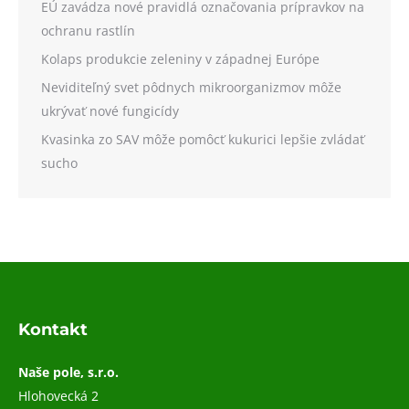
EÚ zavádza nové pravidlá označovania prípravkov na
ochranu rastlín
Kolaps produkcie zeleniny v západnej Európe
Neviditeľný svet pôdnych mikroorganizmov môže
ukrývať nové fungicídy
Kvasinka zo SAV môže pomôcť kukurici lepšie zvládať
sucho
Kontakt
Naše pole, s.r.o.
Hlohovecká 2