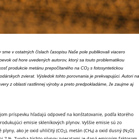
y sme v ostatných číslach časopisu Naše pole publikovali viacero
spevok od hore uvedených autorov, ktorý sa touto problematikou
eľkosť produkcie metánu prepočítaného na CO
s fotosyntetickou
2
dárskych zvierat. Výsledok tohto porovnania je prekvapujúci. Autori n
závery z oblasti rastlinnej výroby a preto predpokladáme, že zaujme aj
ojom príspevku hľadajú odpoveď na konštatovanie, podľa ktorého
produkujúci emisie skleníkových plynov. Vyššie emisie sú zo
 plyny, ako je oxid uhličitý (CO
), metán (CH
) a oxid dusný (N
O)
2
4
2
i 7 %. Tvorba týchto plynov zvieratami je daná emisným faktorom