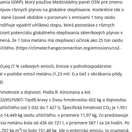
ľovania (GWP), ktorý používa Medzivládny panel OSN pre zmenu
plyvov rôznych plynov na globálne otepľovanie. Konkrétne ide o
za dané časové obdobie v porovnaní s emisiami 1 tony oxidu
možňuje vyjadriť uhlíkovú stopu, ktorá pozostáva z rôznych
rizont potenciálu globálneho otepľovania skleníkových plynov v
mená, že 1 tona metánu má otepľovací účinok ako 25 ton oxidu
ičitého. (https://climatechangeconnection.org/emissions/co2-
CO
eq (7 % celkových emisií). Emisie v poľnohospodárstve
2
v podobe emisií metánu (1,23 mil. t) a tiež z obrábania pôdy
q).
hmotnosti a dojivosti. Podľa R. Kinsmana a kol.
02(95)76907-7/pdf) kravy s živou hmotnosťou 602 kg a dojivosťou
uhličitého (od 5 032 do 7 427 l). Špecifická hmotnosť CO
je 1,951
2
 14,449 kg oxidu uhličitého, v priemere 11,97 kg, čo predstavuje
isia metánu bola od 436 do 721 l, v priemere 587 l za 24 hodín. Po
3
0,707 kg.m
) to bolo 151,48 kg. Ide o enterickú emisiu, to znamená,