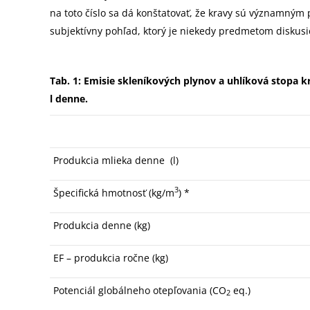
na toto číslo sa dá konštatovať, že kravy sú významným p
subjektívny pohľad, ktorý je niekedy predmetom diskusie
Tab. 1: Emisie skleníkových plynov a uhlíková stopa 
l denne.
Produkcia mlieka denne (l)
3
Špecifická hmotnosť (kg/m
) *
Produkcia denne (kg)
EF – produkcia ročne (kg)
Potenciál globálneho otepľovania (CO
eq.)
2