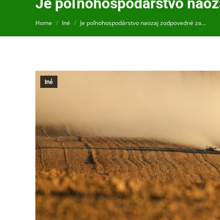
Je poľnohospodárstvo naoza
You are here:
Home
Iné
Je poľnohospodárstvo naozaj zodpovedné za…
Iné