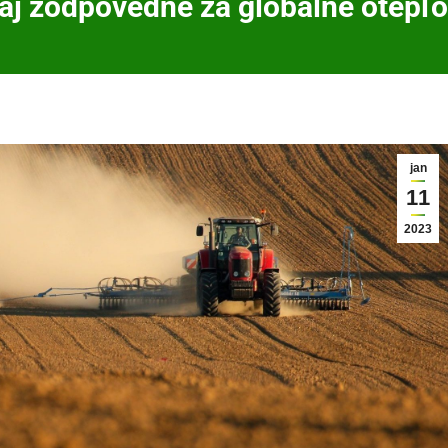
j zodpovedné za globálne otepľ
jan
11
2023