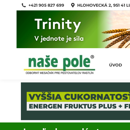
+421 905 827 699
HLOHOVECKÁ 2, 951 41 
ÚVOD
ÚVOD