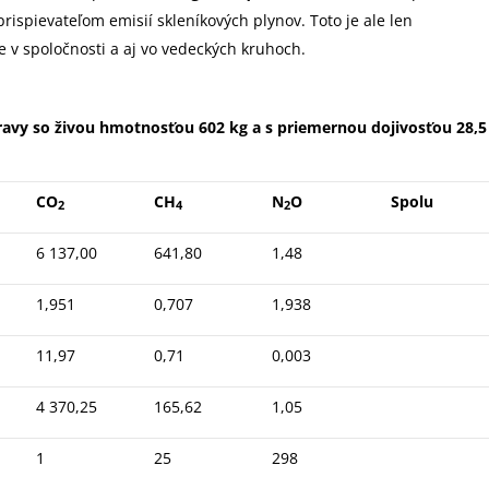
rispievateľom emisií skleníkových plynov. Toto je ale len
 v spoločnosti a aj vo vedeckých kruhoch.
kravy so živou hmotnosťou 602 kg a s priemernou dojivosťou 28,5
CO
CH
N
O
Spolu
2
4
2
6 137,00
641,80
1,48
1,951
0,707
1,938
11,97
0,71
0,003
4 370,25
165,62
1,05
1
25
298