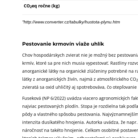
CO
eq ročne (kg)
2
*http://www.converter.cz/tabulky/hustota-plynu.htm
Pestovanie krmovín viaže uhlík
Chov hospodárskych zvierat nie je možný bez pestovan
krmív, ktoré sa pre nich musia vypestovať. Rastliny rozv
anorganické látky na organické zlúčeniny potrebné na ra
látky z anorganických živín, najmä z atmosférického CO
2
zvieratá sa oxid uhličitý aj spotrebováva, čo otepľovani
Fuseková (NP 6/2022) uvádza viacero agronomických fakto
najviac pestovaných plodín. Stopa je rozdielna tak pod
pôdy a vlastného spôsobu pestovania. Najvýznamnejším 
intenzita dusíkatého hnojenia. Autorka uvádza, že napr.
náročnosť na takéto hnojenie. Celkom osobitné postaveni