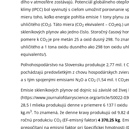
dlho v atmosfére zostávajú. Potenciál globálneho otep
klímy (IPCC) bol vyvinutý s cieľom umožniť porovnanie v
mieru toho, koľko energie pohltia emisie 1 tony plynu 
uhličitého (CO
). Táto miera (CO
ekvivalent – CO
eq.) u
2
2
2
skleníkových plynov ako jedno číslo. Storočný časový ho
pomere k CO
je pre metán 25 a oxid dusný 298. To zna
2
uhličitého a 1 tona oxidu dusného ako 298 ton oxidu uhl
equivalents/).
Poľnohospodárstvo na Slovensku produkuje 2,77 mil. t 
pochádzajú predovšetkým z chovu hospodárskych zvierat 
a s tým spojenými emisiami N
O a CO
(1,54 mil. t CO
e
2
2
2
Emisie skleníkových plynov od dojníc sú závislé od živej 
(https://www.journalofdairyscience.org/article/S0022-03
28,5 l mlieka produkujú denne v priemere 6 137 l oxidu 
3
kg.m
. To znamená, že denne kravy produkujú od 9,82 do
ročnú produkciu CO
(EF-emisný faktor)
4 370,25 kg
. Em
2
prepočítaní na emisný faktor pri špecifickej hmotnosti (