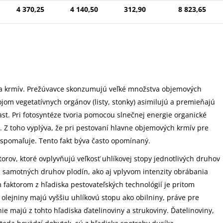
4 370,25
4 140,50
312,90
8 823,65
ia krmív. Prežúvavce skonzumujú veľké množstva objemových
ojom vegetatívnych orgánov (listy, stonky) asimilujú a premieňajú
st. Pri fotosyntéze tvoria pomocou slnečnej energie organické
. Z toho vyplýva, že pri pestovaní hlavne objemových krmív pre
e spomaľuje. Tento fakt býva často opomínaný.
rov, ktoré ovplyvňujú veľkosť uhlíkovej stopy jednotlivých druhov
ľa samotných druhov plodín, ako aj vplyvom intenzity obrábania
faktorom z hľadiska pestovateľských technológií je pritom
 olejniny majú vyššiu uhlíkovú stopu ako obilniny, práve pre
e majú z tohto hľadiska ďatelinoviny a strukoviny. Ďatelinoviny,