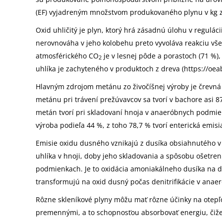
(EF) vyjadreným množstvom produkovaného plynu v kg z
Oxid uhličitý je plyn, ktorý hrá zásadnú úlohu v reguláci
nerovnováha v jeho kolobehu preto vyvoláva reakciu vš
atmosférického CO
je v lesnej pôde a porastoch (71 %),
2
uhlíka je zachyteného v produktoch z dreva (https://oe
Hlavným zdrojom metánu zo živočíšnej výroby je črevná 
metánu pri trávení prežúvavcov sa tvorí v bachore asi 87
metán tvorí pri skladovaní hnoja v anaeróbnych podmi
výroba podieľa 44 %, z toho 78,7 % tvorí enterická emis
Emisie oxidu dusného vznikajú z dusíka obsiahnutého v 
uhlíka v hnoji, doby jeho skladovania a spôsobu ošetreni
podmienkach. Je to oxidácia amoniakálneho dusíka na 
transformujú na oxid dusný počas denitrifikácie v anae
Rôzne skleníkové plyny môžu mať rôzne účinky na otepľ
premennými, a to schopnosťou absorbovať energiu, čiže 