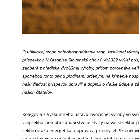
O uhlíkovej stope poľnohospodárstva resp. rastlinnej výrob
príspevkov. V časopise Slovenský chov č. 4/2022 vyšiel prí
zaoberá z hľadiska živočíšnej výroby, pričom porovnáva v
spotrebou tohto plynu plodinami určenými na kŕmenie hospo
našu žiadosť príspevok upravili a doplnili o ďalšie údaje a 
našich čitateľov.
Kolegovia z Výskumného ústavu živočíšnej výroby vo sv
vraj sektor poľnohospodárstvo je štvrtý najväčší sektor 
sektorov ako energetika, doprava a priemysel. Skleníkové
sú produkované poľnohospodárstvom približne na úrovn