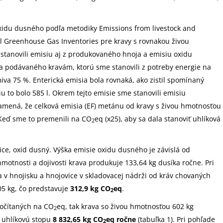
oxidu dusného podľa metodiky Emissions from livestock and
 Greenhouse Gas Inventories pre kravy s rovnakou živou
stanovili emisiu aj z produkovaného hnoja a emisiu oxidu
a podávaného kravám, ktorú sme stanovili z potreby energie na
rmiva 75 %. Enterická emisia bola rovnaká, ako zistil spomínaný
u to bolo 585 l. Okrem tejto emisie sme stanovili emisiu
namená, že celková emisia (EF) metánu od kravy s živou hmotnosťou
 Keď sme to premenili na CO
eq (x25), aby sa dala stanoviť uhlíková
2
e, oxid dusný. Výška emisie oxidu dusného je závislá od
hmotnosti a dojivosti krava produkuje 133,64 kg dusíka ročne. Pri
a v hnojisku a hnojovice v skladovacej nádrži od kráv chovaných
,05 kg, čo predstavuje
312,9 kg CO
eq
.
2
počítaných na CO
eq, tak krava so živou hmotnosťou 602 kg
2
u uhlíkovú stopu
8 832,65 kg CO
eq ročne
(tabuľka 1). Pri pohľade
2