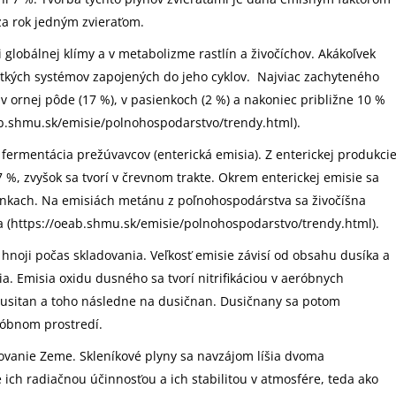
a rok jedným zvieraťom.
i globálnej klímy a v metabolizme rastlín a živočíchov. Akákoľvek
etkých systémov zapojených do jeho cyklov. Najviac zachyteného
 v ornej pôde (17 %), v pasienkoch (2 %) a nakoniec približne 10 %
ab.shmu.sk/emisie/polnohospodarstvo/trendy.html).
fermentácia prežúvavcov (enterická emisia). Z enterickej produkci
 %, zvyšok sa tvorí v črevnom trakte. Okrem enterickej emisie sa
enkach. Na emisiách metánu z poľnohospodárstva sa živočíšna
ia (https://oeab.shmu.sk/emisie/polnohospodarstvo/trendy.html).
hnoji počas skladovania. Veľkosť emisie závisí od obsahu dusíka a
a. Emisia oxidu dusného sa tvorí nitrifikáciou v aeróbnych
dusitan a toho následne na dusičnan. Dusičnany sa potom
róbnom prostredí.
ovanie Zeme. Skleníkové plyny sa navzájom líšia dvoma
ich radiačnou účinnosťou a ich stabilitou v atmosfére, teda ako