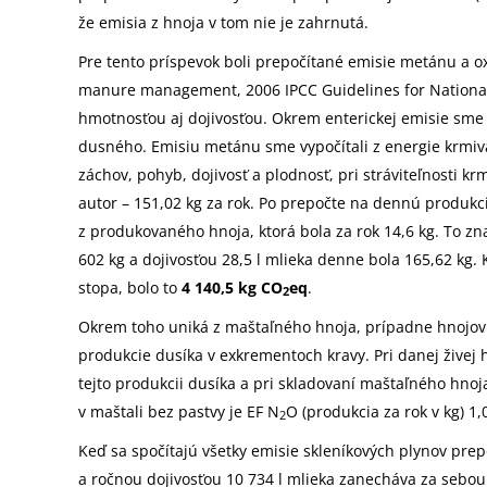
že emisia z hnoja v tom nie je zahrnutá.
Pre tento príspevok boli prepočítané emisie metánu a 
manure management, 2006 IPCC Guidelines for National
hmotnosťou aj dojivosťou. Okrem enterickej emisie sme 
dusného. Emisiu metánu sme vypočítali z energie krmiv
záchov, pohyb, dojivosť a plodnosť, pri stráviteľnosti k
autor – 151,02 kg za rok. Po prepočte na dennú produkci
z produkovaného hnoja, ktorá bola za rok 14,6 kg. To z
602 kg a dojivosťou 28,5 l mlieka denne bola 165,62 kg.
stopa, bolo to
4 140,5 kg CO
eq
.
2
Okrem toho uniká z maštaľného hnoja, prípadne hnojovic
produkcie dusíka v exkrementoch kravy. Pri danej živej 
tejto produkcii dusíka a pri skladovaní maštaľného hnoj
v maštali bez pastvy je EF N
O (produkcia za rok v kg) 1
2
Keď sa spočítajú všetky emisie skleníkových plynov pre
a ročnou dojivosťou 10 734 l mlieka zanecháva za sebo