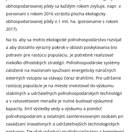
obhospodarovanej pôdy sa každým rokom zvyšuje, napr. v
porovnaní s rokom 2016 vzrástla plocha ekologicky
obhospodarovanej pôdy o 1 mil. ha. (porovnanie s rokom
2017).
Na to, aby sa mohlo ekologické poľnohospodárstvo rozvíjať
a aby dosiahlo výrazný pokrok v oblasti poskytovania bio
potravín pre rastúcu populáciu, je potrebné realizovať
niekoľko dlhodobých stratégií. Poľnohospodárske systémy
založené na masívnom využívaní energeticky náročných
externých vstupov sa stávajú čoraz drahšími. Pre udržanie
rastúcej populácie je na mieste investovať do výskumu
stabilných a udržateľných poľnohospodárskych technológií
a v celosvetovom meradle je nutné budovať výskumné
kapacity, šíriť výsledky vedy a výskumu a pomôcť
poľnohospodárom a ostatným zainteresovaným osobám pri
zavádzaní inovatívnych a udržateľnejších technologických
postupov. Tie však vyžadujú multidisciplinárny a komplexný