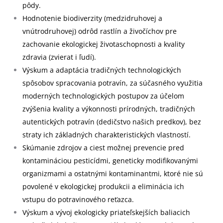
pôdy.
Hodnotenie biodiverzity (medzidruhovej a
vnútrodruhovej) odrôd rastlín a živočíchov pre
zachovanie ekologickej životaschopnosti a kvality
zdravia (zvierat i ľudí).
Výskum a adaptácia tradičných technologických
spôsobov spracovania potravín, za súčasného využitia
moderných technologických postupov za účelom
zvýšenia kvality a výkonnosti prírodných, tradičných
autentických potravín (dedičstvo našich predkov), bez
straty ich základných charakteristických vlastností.
Skúmanie zdrojov a ciest možnej prevencie pred
kontamináciou pesticídmi, geneticky modifikovanými
organizmami a ostatnými kontaminantmi, ktoré nie sú
povolené v ekologickej produkcii a eliminácia ich
vstupu do potravinového reťazca.
Výskum a vývoj ekologicky priateľskejších baliacich