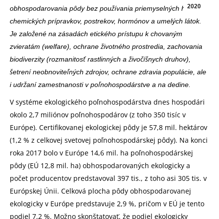
2020
obhospodarovania pôdy bez používania priemyselných hnojív,
chemických prípravkov, postrekov, hormónov a umelých látok.
Je založené na zásadách etického prístupu k chovaným
zvieratám (welfare), ochrane životného prostredia, zachovania
biodiverzity (rozmanitosť rastlinných a živočíšnych druhov),
šetrení neobnoviteľných zdrojov, ochrane zdravia populácie, ale
i udržaní zamestnanosti v poľnohospodárstve a na dedine.
V systéme ekologického poľnohospodárstva dnes hospodári
okolo 2,7 miliónov poľnohospodárov (z toho 350 tisíc v
Európe). Certifikovanej ekologickej pôdy je 57,8 mil. hektárov
(1,2 % z celkovej svetovej poľnohospodárskej pôdy). Na konci
roka 2017 bolo v Európe 14,6 mil. ha poľnohospodárskej
pôdy (EÚ 12,8 mil. ha) obhospodarovaných ekologicky a
počet producentov predstavoval 397 tis., z toho asi 305 tis. v
Európskej Únii. Celková plocha pôdy obhospodarovanej
ekologicky v Európe predstavuje 2,9 %, pričom v EÚ je tento
podiel 7,2 %. Možno skonštatovať, že podiel ekologicky