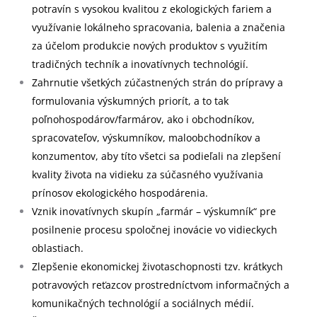
potravín s vysokou kvalitou z ekologických fariem a
využívanie lokálneho spracovania, balenia a značenia
za účelom produkcie nových produktov s využitím
tradičných techník a inovatívnych technológií.
Zahrnutie všetkých zúčastnených strán do prípravy a
formulovania výskumných priorít, a to tak
poľnohospodárov/farmárov, ako i obchodníkov,
spracovateľov, výskumníkov, maloobchodníkov a
konzumentov, aby títo všetci sa podieľali na zlepšení
kvality života na vidieku za súčasného využívania
prínosov ekologického hospodárenia.
Vznik inovatívnych skupín „farmár – výskumník“ pre
posilnenie procesu spoločnej inovácie vo vidieckych
oblastiach.
Zlepšenie ekonomickej životaschopnosti tzv. krátkych
potravových reťazcov prostredníctvom informačných a
komunikačných technológií a sociálnych médií.