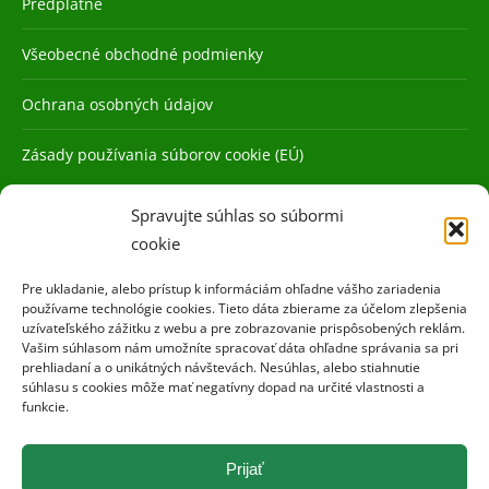
Predplatné
Všeobecné obchodné podmienky
Ochrana osobných údajov
Zásady používania súborov cookie (EÚ)
Spravujte súhlas so súbormi
cookie
Pre ukladanie, alebo prístup k informáciám ohľadne vášho zariadenia
používame technológie cookies. Tieto dáta zbierame za účelom zlepšenia
uzívateľského zážitku z webu a pre zobrazovanie prispôsobených reklám.
Vašim súhlasom nám umožníte spracovať dáta ohľadne správania sa pri
prehliadaní a o unikátných návštevách. Nesúhlas, alebo stiahnutie
súhlasu s cookies môže mať negatívny dopad na určité vlastnosti a
funkcie.
Prijať