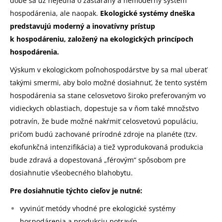
dobe sa už nejedná o zastaraný a nemoderný systém
hospodárenia, ale naopak.
Ekologické systémy dneška
predstavujú moderný a inovatívny prístup
k hospodáreniu, založený na ekologických princípoch
hospodárenia.
Výskum v ekologickom poľnohospodárstve by sa mal uberať
takými smermi, aby bolo možné dosiahnuť, že tento systém
hospodárenia sa stane celosvetovo široko preferovaným vo
vidieckych oblastiach, dopestuje sa v ňom také množstvo
potravín, že bude možné nakŕmiť celosvetovú populáciu,
pričom budú zachované prírodné zdroje na planéte (tzv.
ekofunkčná intenzifikácia) a tiež vyprodukovaná produkcia
bude zdravá a dopestovaná „férovým“ spôsobom pre
dosiahnutie všeobecného blahobytu.
Pre dosiahnutie týchto cieľov je nutné:
vyvinúť metódy vhodné pre ekologické systémy
hospodárenia a produkciu potravín,