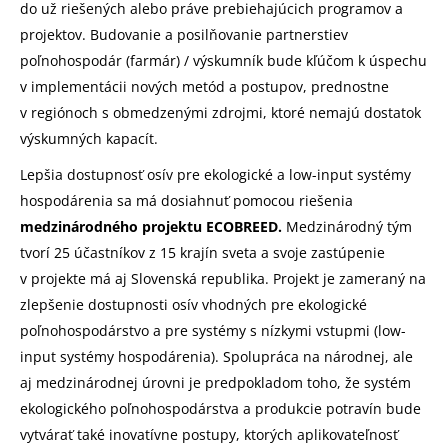
do už riešených alebo práve prebiehajúcich programov a
projektov. Budovanie a posilňovanie partnerstiev
poľnohospodár (farmár) / výskumník bude kľúčom k úspechu
v implementácii nových metód a postupov, prednostne
v regiónoch s obmedzenými zdrojmi, ktoré nemajú dostatok
výskumných kapacít.
Lepšia dostupnosť osív pre ekologické a low-input systémy
hospodárenia sa má dosiahnuť pomocou riešenia
medzinárodného projektu ECOBREED.
Medzinárodný tým
tvorí 25 účastníkov z 15 krajín sveta a svoje zastúpenie
v projekte má aj Slovenská republika. Projekt je zameraný na
zlepšenie dostupnosti osív vhodných pre ekologické
poľnohospodárstvo a pre systémy s nízkymi vstupmi (low-
input systémy hospodárenia). Spolupráca na národnej, ale
aj medzinárodnej úrovni je predpokladom toho, že systém
ekologického poľnohospodárstva a produkcie potravín bude
vytvárať také inovatívne postupy, ktorých aplikovateľnosť