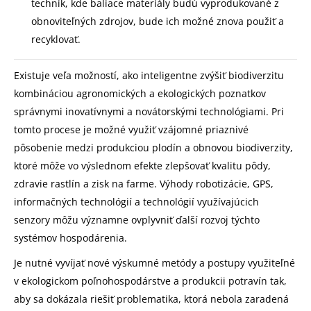
techník, kde baliace materiály budú vyprodukované z
obnoviteľných zdrojov, bude ich možné znova použiť a
recyklovať.
Existuje veľa možností, ako inteligentne zvýšiť biodiverzitu
kombináciou agronomických a ekologických poznatkov
správnymi inovatívnymi a novátorskými technológiami. Pri
tomto procese je možné využiť vzájomné priaznivé
pôsobenie medzi produkciou plodín a obnovou biodiverzity,
ktoré môže vo výslednom efekte zlepšovať kvalitu pôdy,
zdravie rastlín a zisk na farme. Výhody robotizácie, GPS,
informačných technológií a technológií využívajúcich
senzory môžu významne ovplyvniť ďalší rozvoj týchto
systémov hospodárenia.
Je nutné vyvíjať nové výskumné metódy a postupy využiteľné
v ekologickom poľnohospodárstve a produkcii potravín tak,
aby sa dokázala riešiť problematika, ktorá nebola zaradená