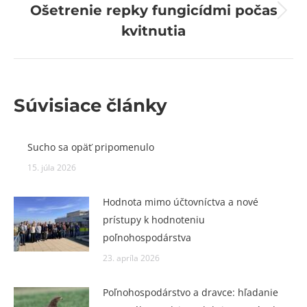
Ošetrenie repky fungicídmi počas
Next
kvitnutia
post:
Súvisiace články
Sucho sa opäť pripomenulo
15. júla 2026
Hodnota mimo účtovníctva a nové
prístupy k hodnoteniu
poľnohospodárstva
23. apríla 2026
Poľnohospodárstvo a dravce: hľadanie