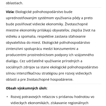
oblastiach.
Vízia:
Ekologické poľnohospodárstvo bude
uprednostňovaným systémom využívania pôdy a preto
bude posilňovať vidiecke ekonomiky. Životaschopné
miestne ekonomiky prilákajú obyvateľov, zlepšia život na
vidieku a spomalia, respektíve zastavia sťahovanie
obyvateľstva do miest. Ekologické poľnohospodárstvo
zintenzívni spoluprácu medzi konzumentmi a
producentmi prostredníctvom podpory ich vzájomného
dialógu. Cez udržateľné využívanie prírodných a
sociálnych zdrojov sa stane ekologické poľnohospodárstvo
silnou intenzifikačnou stratégiou pre rozvoj vidieckych
oblastí a pre životaschopné hospodárenie.
Obsah výskumných úloh:
Rozvoj potravových reťazcov s pridanou hodnotou vo
vidieckych ekonomikách, získavanie regionálnych