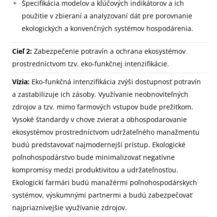
Špecifikácia modelov a kľúčových indikátorov a ich
použitie v zbieraní a analyzovaní dát pre porovnanie
ekologických a konvenčných systémov hospodárenia.
Cieľ 2:
Zabezpečenie potravín a ochrana ekosystémov
prostredníctvom tzv. eko-funkčnej intenzifikácie.
Vízia:
Eko-funkčná intenzifikácia zvýši dostupnosť potravín
a zastabilizuje ich zásoby. Využívanie neobnoviteľných
zdrojov a tzv. mimo farmových vstupov bude prežitkom.
Vysoké štandardy v chove zvierat a obhospodarovanie
ekosystémov prostredníctvom udržateľného manažmentu
budú predstavovať najmodernejší prístup. Ekologické
poľnohospodárstvo bude minimalizovať negatívne
kompromisy medzi produktivitou a udržateľnosťou.
Ekologickí farmári budú manažérmi poľnohospodárskych
systémov, výskumnými partnermi a budú zabezpečovať
najpriaznivejšie využívanie zdrojov.