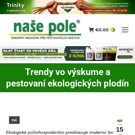
€
0.00
0
Trendy vo výskume a
You are here:
pestovaní ekologických plodín
Iné
apr
15
Ekologické poľnohospodárstvo predstavuje modernú formu