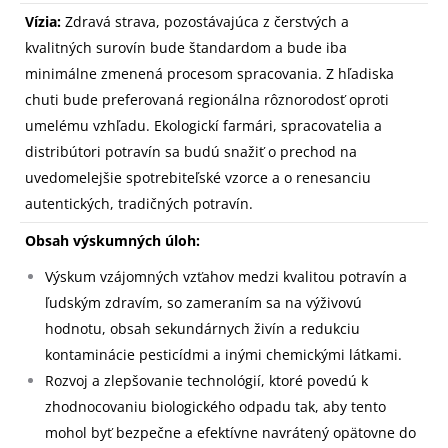
Vízia:
Zdravá strava, pozostávajúca z čerstvých a
kvalitných surovín bude štandardom a bude iba
minimálne zmenená procesom spracovania. Z hľadiska
chuti bude preferovaná regionálna rôznorodosť oproti
umelému vzhľadu. Ekologickí farmári, spracovatelia a
distribútori potravín sa budú snažiť o prechod na
uvedomelejšie spotrebiteľské vzorce a o renesanciu
autentických, tradičných potravín.
Obsah výskumných úloh:
Výskum vzájomných vzťahov medzi kvalitou potravín a
ľudským zdravím, so zameraním sa na výživovú
hodnotu, obsah sekundárnych živín a redukciu
kontaminácie pesticídmi a inými chemickými látkami.
Rozvoj a zlepšovanie technológií, ktoré povedú k
zhodnocovaniu biologického odpadu tak, aby tento
mohol byť bezpečne a efektívne navrátený opätovne do