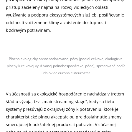
prístup zacielený najmä na rozvoj vidieckych oblastí,
využívanie a podporu ekosystémových služieb, posilňovanie
odolnosti voči zmene klímy a zaistenie dostupnosti
k zdravým potravinám.
Plocha ekologicky obhospodarovanej pôdy (podiel celkovej ekologickej
plochy k celkovej využívanej poľnohospodárskej pôde), spracované podľa
údajov ec.europa.eu/eurostat.
V súčasnosti sa ekologické hospodárenie nachádza v treťom
štádiu vývoja, tzv. „mainstreaming stage“, kedy sa tieto
systémy presúvajú z okrajovej zóny k postaveniu, ktoré je
charakteristické plnou akceptáciou pre dosiahnutie zmeny
smerujúcej k udržateľnej produkcii potravín. V súčasnej