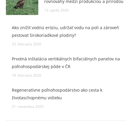
rovnováhy medzi produkciou a prírodou
13. apríla 2026
Ako znížiť vodnú eróziu, udržať vodu na poli a zároveň
pestovať širokoriadkové plodiny?
23. februára 2026
Prvotná inštalácia vertikálnych bifaciálnych panelov na
poľnohospodárskej pôde v ČR
18. februára 2026
Regeneratívne poľnohospodárstvo ako cesta k
životaschopnému vidieku
21. novembra 2025