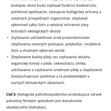
biotopov, ktoré budú zvyšovať funkčnú biodiverzitu,
početnosť opeľovačov, zástupcov biologickej ochrany a
ostatných prospešných organizmov, zlepšovať
výkonnosť cyklu živín a vytvárať ochranné zóny
kritických ekologických oblastí.
Zvyšovanie udržateľnosti úrod prostredníctvom
zlepšovania osevných postupov, polykultúr, recyklácie
živín a vhodným výberom odrôd.
Zlepšovanie kvality pôdy cez zvyšovanie obsahu
organickej hmoty v pôde, sekvestráciu uhlíka,
udržiavanie a zvyšovanie úrodnosti pôdy a zlepšovanie
životaschopnosti systémov a to predovšetkým v
suchých klimatických oblastiach.
Cieľ 3:
Ekologické poľnohospodárstvo produkujúce zdravé
potraviny férovým spôsobom pre dosiahnutie
všeobecného blahobytu.