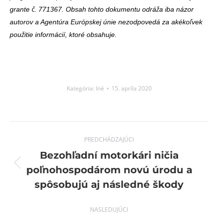
grante č. 771367. Obsah tohto dokumentu odráža iba názor
autorov a Agentúra Európskej únie nezodpovedá za akékoľvek
použitie informácií, ktoré obsahuje.
Kategória:
Iné
15. apríla 2020
Post
PREDCHÁDZAJÚCI
navigation
Bezohľadní motorkári ničia
Previous
poľnohospodárom novú úrodu a
post:
spôsobujú aj následné škody
NASLEDUJÚCI