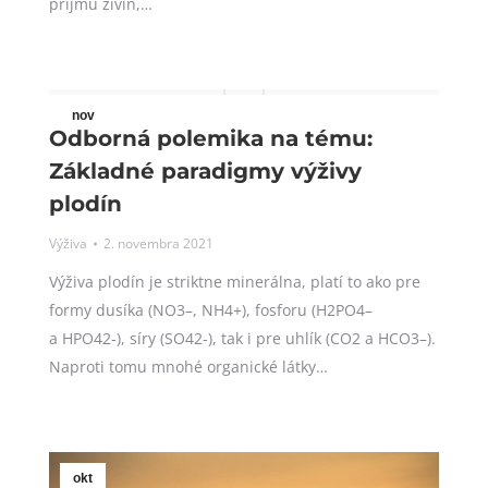
príjmu živín,…
nov
Odborná polemika na tému:
2
Základné paradigmy výživy
2021
plodín
Výživa
2. novembra 2021
Výživa plodín je striktne minerálna, platí to ako pre
formy dusíka (NO3–, NH4+), fosforu (H2PO4–
a HPO42-), síry (SO42-), tak i pre uhlík (CO2 a HCO3–).
Naproti tomu mnohé organické látky…
okt