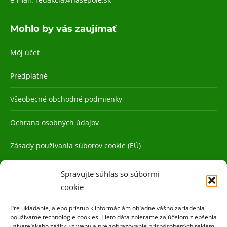
Mohlo by vás zaujímať
Môj účet
Predplatné
Všeobecné obchodné podmienky
Ochrana osobných údajov
Zásady používania súborov cookie (EÚ)
Spravujte súhlas so súbormi
cookie
Pre ukladanie, alebo prístup k informáciám ohľadne vášho zariadenia
používame technológie cookies. Tieto dáta zbierame za účelom zlepšenia
uzívateľského zážitku z webu a pre zobrazovanie prispôsobených reklám.