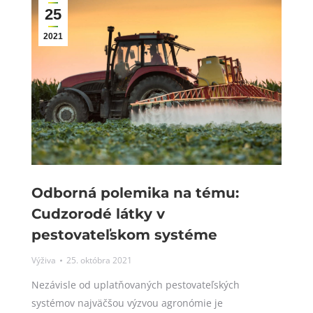
25
2021
Odborná polemika na tému:
Cudzorodé látky v
pestovateľskom systéme
Výživa
25. októbra 2021
Nezávisle od uplatňovaných pestovateľských
systémov najväčšou výzvou agronómie je