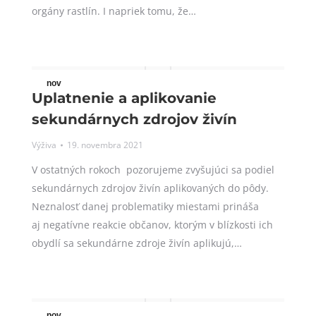
orgány rastlín. I napriek tomu, že…
nov
Uplatnenie a aplikovanie
19
sekundárnych zdrojov živín
2021
Výživa
19. novembra 2021
V ostatných rokoch pozorujeme zvyšujúci sa podiel
sekundárnych zdrojov živín aplikovaných do pôdy.
Neznalosť danej problematiky miestami prináša
aj negatívne reakcie občanov, ktorým v blízkosti ich
obydlí sa sekundárne zdroje živín aplikujú,…
nov