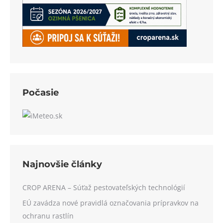
Počasie
Najnovšie články
CROP ARENA – Súťaž pestovateľských technológií
EÚ zavádza nové pravidlá označovania prípravkov na
ochranu rastlín