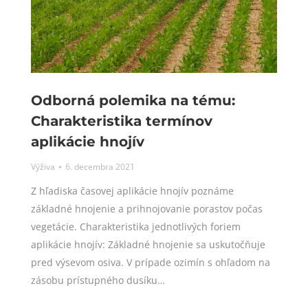
Odborná polemika na tému:
Charakteristika termínov
aplikácie hnojív
Výživa
6. decembra 2021
Z hľadiska časovej aplikácie hnojív poznáme
základné hnojenie a prihnojovanie porastov počas
vegetácie. Charakteristika jednotlivých foriem
aplikácie hnojív: Základné hnojenie sa uskutočňuje
pred výsevom osiva. V prípade ozimín s ohľadom na
zásobu prístupného dusíku…