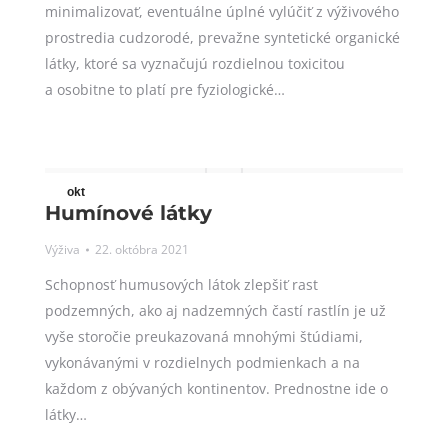
minimalizovať, eventuálne úplné vylúčiť z výživového
prostredia cudzorodé, prevažne syntetické organické
látky, ktoré sa vyznačujú rozdielnou toxicitou
a osobitne to platí pre fyziologické…
okt
Humínové látky
22
Výživa
22. októbra 2021
2021
Schopnosť humusových látok zlepšiť rast
podzemných, ako aj nadzemných častí rastlín je už
vyše storočie preukazovaná mnohými štúdiami,
vykonávanými v rozdielnych podmienkach a na
každom z obývaných kontinentov. Prednostne ide o
látky…