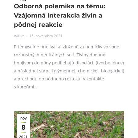
Odborná polemika na tému:
15
Vzájomná interakcia živín a
2021
pôdnej reakcie
Výživa
15. novembra 2021
Priemyselné hnojivá sú zložené z chemicky vo vode
rozpustných neutrálnych solí. Živiny dodané
hnojivom do pôdy podliehajú disociácii (tvorbe iónov)
a následnej sorpcii (výmennej, chemickej, biologickej)
a prechodu do pôdneho roztoku. V kontakte
s koreňmi…
nov
8
2021