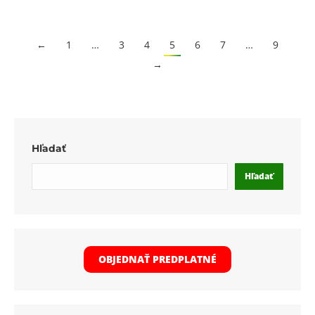
←
1
…
3
4
5
6
7
…
9
→
Hľadať
Hľadať
OBJEDNAŤ PREDPLATNÉ