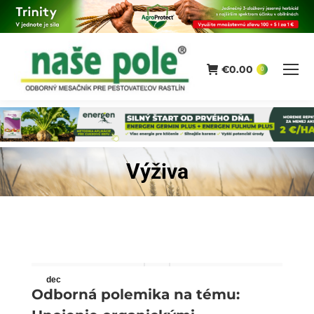
€
0.00
0
Výživa
You are here:
dec
Odborná polemika na tému:
13