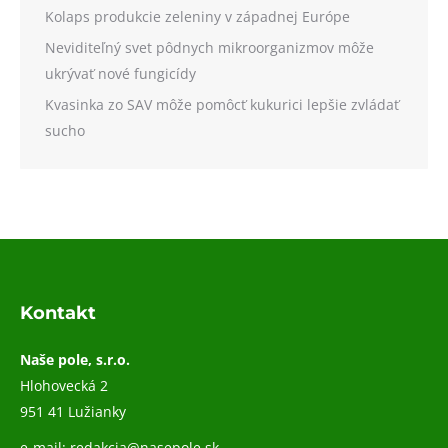
Kolaps produkcie zeleniny v západnej Európe
Neviditeľný svet pôdnych mikroorganizmov môže
ukrývať nové fungicídy
Kvasinka zo SAV môže pomôcť kukurici lepšie zvládať
sucho
Kontakt
Naše pole, s.r.o.
Hlohovecká 2
951 41 Lužianky
e-mail:
redakcia@nasepole.sk