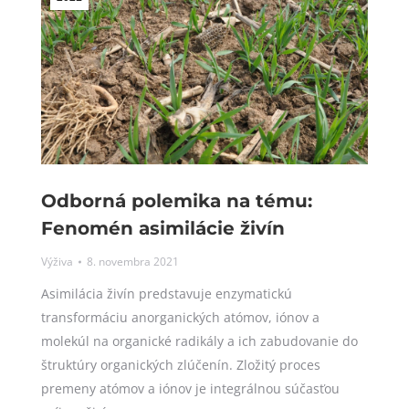
Odborná polemika na tému:
Fenomén asimilácie živín
Výživa
8. novembra 2021
Asimilácia živín predstavuje enzymatickú
transformáciu anorganických atómov, iónov a
molekúl na organické radikály a ich zabudovanie do
štruktúry organických zlúčenín. Zložitý proces
premeny atómov a iónov je integrálnou súčasťou