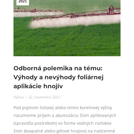
2021
Odborná polemika na tému:
Výhody a nevýhody foliárnej
aplikácie hnojív
Výživa
22. novembra 2021
Pod pojmom listovej alebo mimo koreňovej výživy
rozumieme príjem a akumuláciu živín aplikovaných
(spravidla postrekom) vo forme vodných roztokov
živín (kvapalné alebo gélové hnojivo) na nadzemné