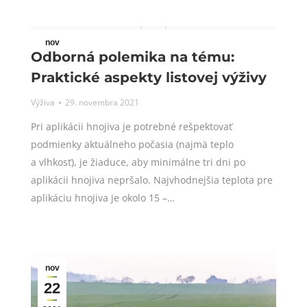
nov
Odborná polemika na tému:
29
Praktické aspekty listovej výživy
2021
Výživa
29. novembra 2021
Pri aplikácii hnojiva je potrebné rešpektovať
podmienky aktuálneho počasia (najmä teplo
a vlhkosť), je žiaduce, aby minimálne tri dni po
aplikácii hnojiva nepršalo. Najvhodnejšia teplota pre
aplikáciu hnojiva je okolo 15 –…
nov
22