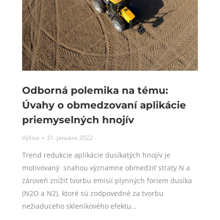
Odborná polemika na tému:
Úvahy o obmedzovaní aplikácie
priemyselných hnojív
Výživa
31. januára 2022
Trend redukcie aplikácie dusíkatých hnojív je
motivovaný snahou významne obmedziť straty N a
zároveň znížiť tvorbu emisií plynných foriem dusíka
(N2O a N2), ktoré sú zodpovedné za tvorbu
nežiaduceho skleníkového efektu…