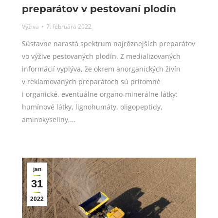
preparátov v pestovaní plodín
Výživa
7. februára 2022
Sústavne narastá spektrum najrôznejších preparátov
vo výžive pestovaných plodín. Z medializovaných
informácií vyplýva, že okrem anorganických živín
v reklamovaných preparátoch sú prítomné
i organické, eventuálne organo-minerálne látky:
humínové látky, lignohumáty, oligopeptidy,
aminokyseliny,…
jan
31
2022