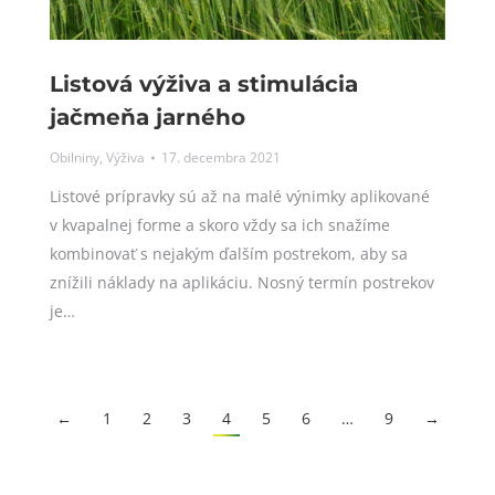
Listová výživa a stimulácia
jačmeňa jarného
Obilniny
,
Výživa
17. decembra 2021
Listové prípravky sú až na malé výnimky aplikované
v kvapalnej forme a skoro vždy sa ich snažíme
kombinovať s nejakým ďalším postrekom, aby sa
znížili náklady na aplikáciu. Nosný termín postrekov
je…
←
1
2
3
4
5
6
…
9
→