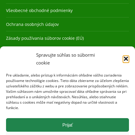
Všeobecné obchodné podmienky
Ochrana osobných údajov
Zásady používania súborov cookie (EÚ)
Spravujte súhlas so súbormi
cookie
Pre ukladanie, alebo prístup k informáciám ohľadne vášho zariadenia
používame technológie cookies. Tieto dáta zbierame za účelom zlepšenia
uzívateľského zážitku z webu a pre zobrazovanie prispôsobených reklám.
Vašim súhlasom nám umožníte spracovať dáta ohľadne správania sa pri
prehliadaní a o unikátných návštevách. Nesúhlas, alebo stiahnutie
súhlasu s cookies môže mať negatívny dopad na určité vlastnosti a
funkcie.
Prijať