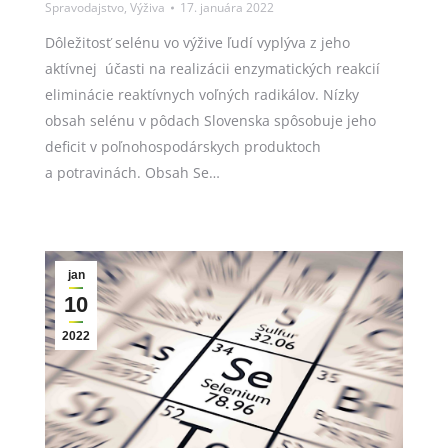
Spravodajstvo
,
Výživa
17. januára 2022
Dôležitosť selénu vo výžive ľudí vyplýva z jeho
aktívnej účasti na realizácii enzymatických reakcií
eliminácie reaktívnych voľných radikálov. Nízky
obsah selénu v pôdach Slovenska spôsobuje jeho
deficit v poľnohospodárskych produktoch
a potravinách. Obsah Se…
jan
10
2022