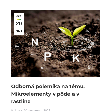
dec
20
2021
Odborná polemika na tému:
Mikroelementy v pôde a v
rastline
Výživa
20. decembra 2021