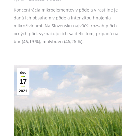
Koncentrácia mikroelementov v pôde a v rastline je
daná ich obsahom v pôde a intenzitou hnojenia
mikroživinami. Na Slovensku najväčší rozsah plôch
orných pôd, vyznačujúcich sa deficitom, pripadá na
bór (46,19 %), molybdén (46,26 %)…
dec
17
2021