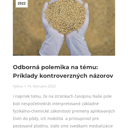
2022
Odborná polemika na tému:
Príklady kontroverzných názorov
Výživa
14. februára 2022
I napriek tomu, že na stránkach časopisu Naše pole
boli nespočetnekrát interpretované základné
fyzikálno-chemické zákonitosti premeny aplikovaných
živín do pôdy, ich mobilita a prístupnosť pre
pestované plodiny, stále sme svedkami medializácie