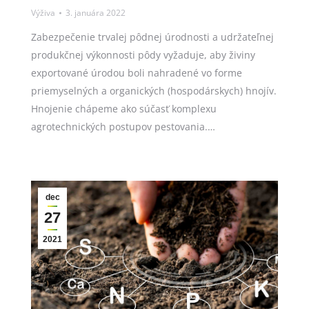
Výživa
3. januára 2022
Zabezpečenie trvalej pôdnej úrodnosti a udržateľnej
produkčnej výkonnosti pôdy vyžaduje, aby živiny
exportované úrodou boli nahradené vo forme
priemyselných a organických (hospodárskych) hnojív.
Hnojenie chápeme ako súčasť komplexu
agrotechnických postupov pestovania.…
dec
27
2021