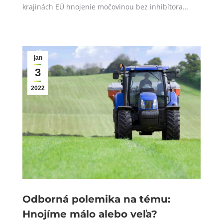
krajinách EÚ hnojenie močovinou bez inhibítora…
jan
3
2022
Odborná polemika na tému:
Hnojíme málo alebo veľa?