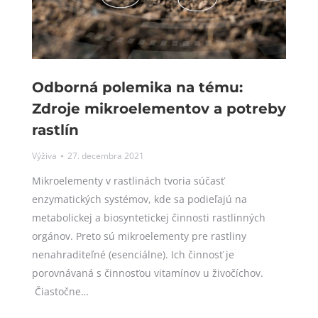
Odborná polemika na tému:
Zdroje mikroelementov a potreby
rastlín
Výživa
27. decembra 2021
Mikroelementy v rastlinách tvoria súčasť
enzymatických systémov, kde sa podieľajú na
metabolickej a biosyntetickej činnosti rastlinných
orgánov. Preto sú mikroelementy pre rastliny
nenahraditeľné (esenciálne). Ich činnosť je
porovnávaná s činnosťou vitamínov u živočíchov.
Čiastočne…