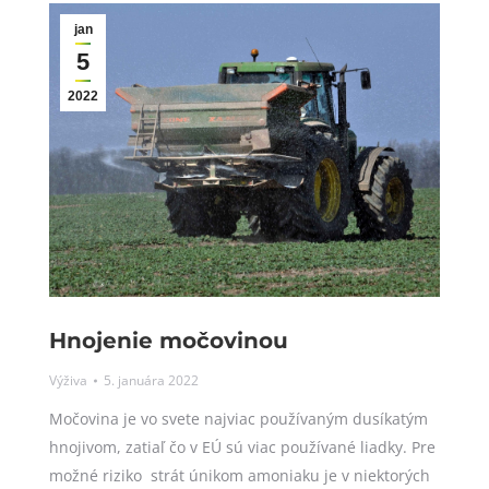
jan
5
2022
Hnojenie močovinou
Výživa
5. januára 2022
Močovina je vo svete najviac používaným dusíkatým
hnojivom, zatiaľ čo v EÚ sú viac používané liadky. Pre
možné riziko strát únikom amoniaku je v niektorých