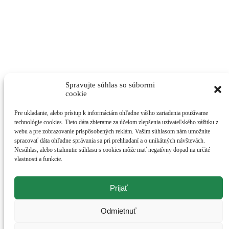
Zásady používania súborov cookie (EÚ)
Spravujte súhlas so súbormi
cookie
Pre ukladanie, alebo prístup k informáciám ohľadne vášho zariadenia používame
technológie cookies. Tieto dáta zbierame za účelom zlepšenia uzívateľského zážitku z
webu a pre zobrazovanie prispôsobených reklám. Vašim súhlasom nám umožníte
spracovať dáta ohľadne správania sa pri prehliadaní a o unikátných návštevách.
Nesúhlas, alebo stiahnutie súhlasu s cookies môže mať negatívny dopad na určité
vlastnosti a funkcie.
Prijať
©Naše pole 2019. Všetky práva vyhradené.
Odmietnuť
Go
X
to