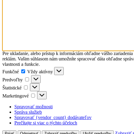
Pre ukladanie, alebo prístup k informáciám ohľadne vášho zariadenia
reklám. Vašim súhlasom nám umožníte spracovať dáta ohľadne správani
vlastnosti a funkcie.
Funkčné
Funkčné
Vždy aktívny
Predvoľby
Predvoľby
Štatistické
Štatistické
Marketingové
Marketingové
Spravovať možnosti
Správa služieb
Spravovať {vendor_count} dodávateľov
Prečítajte si viac o týchto účeloch
Zobraziť 
Prijať
Odmietnuť
Zobraziť predvoľby
Uložiť predvoľby