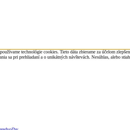
 používame technológie cookies. Tieto dáta zbierame za účelom zlepše
a sa pri prehliadaní a o unikátných návštevách. Nesúhlas, alebo stia
predvoľby