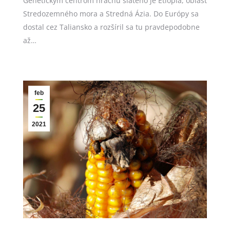
Genetickým centrom hrachu siateho je Etiópia, oblasť
Stredozemného mora a Stredná Ázia. Do Európy sa
dostal cez Taliansko a rozšíril sa tu pravdepodobne
až…
feb
25
2021