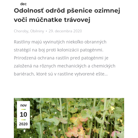
dec
Odolnosť odrôd pšenice ozimnej
29
voči múčnatke trávovej
2020
Choroby
,
Obilniny
29. decembra 2020
Rastliny majú vyvinutých niekoľko obranných
stratégií na boj proti kolonizácii patogénmi.
Prirodzená ochrana rastlín pred patogénmi je
založená na rôznych mechanických a chemických
bariérach, ktoré sú v rastline vytvorené ešte…
nov
10
2020