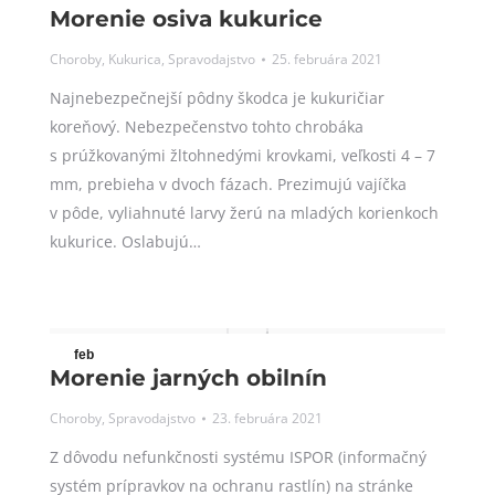
Morenie osiva kukurice
Choroby
,
Kukurica
,
Spravodajstvo
25. februára 2021
Najnebezpečnejší pôdny škodca je kukuričiar
koreňový. Nebezpečenstvo tohto chrobáka
s prúžkovanými žltohnedými krovkami, veľkosti 4 – 7
mm, prebieha v dvoch fázach. Prezimujú vajíčka
v pôde, vyliahnuté larvy žerú na mladých korienkoch
kukurice. Oslabujú…
feb
Morenie jarných obilnín
23
Choroby
,
Spravodajstvo
23. februára 2021
2021
Z dôvodu nefunkčnosti systému ISPOR (informačný
systém prípravkov na ochranu rastlín) na stránke