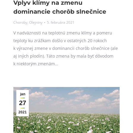
Vplyv klímy na zmenu
dominancie chorôb slnečnice
Choroby
,
Olejniny
5. februára 2021
V nadväznosti na teplotnú zmenu klímy a pomeru
teploty ku zrážkam došlo v ostatných 20 rokoch
k výraznej zmene v dominancii chorôb slnečnice (ale
aj iných plodín). Táto zmena by mala byť dôvodom
k niektorým zmenám…
jan
27
2021