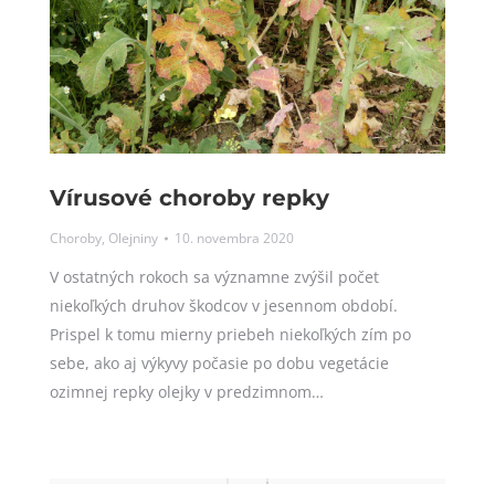
Vírusové choroby repky
Choroby
,
Olejniny
10. novembra 2020
V ostatných rokoch sa významne zvýšil počet
niekoľkých druhov škodcov v jesennom období.
Prispel k tomu mierny priebeh niekoľkých zím po
sebe, ako aj výkyvy počasie po dobu vegetácie
ozimnej repky olejky v predzimnom…