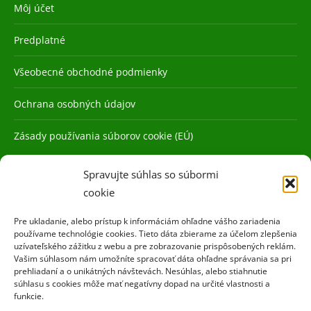
Môj účet
Predplatné
Všeobecné obchodné podmienky
Ochrana osobných údajov
Zásady používania súborov cookie (EÚ)
Spravujte súhlas so súbormi
cookie
Pre ukladanie, alebo prístup k informáciám ohľadne vášho zariadenia
používame technológie cookies. Tieto dáta zbierame za účelom zlepšenia
uzívateľského zážitku z webu a pre zobrazovanie prispôsobených reklám.
Vašim súhlasom nám umožníte spracovať dáta ohľadne správania sa pri
prehliadaní a o unikátných návštevách. Nesúhlas, alebo stiahnutie
súhlasu s cookies môže mať negatívny dopad na určité vlastnosti a
funkcie.