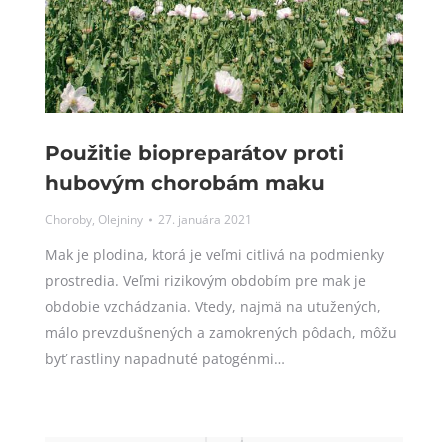
Použitie biopreparátov proti
hubovým chorobám maku
Choroby
,
Olejniny
27. januára 2021
Mak je plodina, ktorá je veľmi citlivá na podmienky
prostredia. Veľmi rizikovým obdobím pre mak je
obdobie vzchádzania. Vtedy, najmä na utužených,
málo prevzdušnených a zamokrených pôdach, môžu
byť rastliny napadnuté patogénmi…