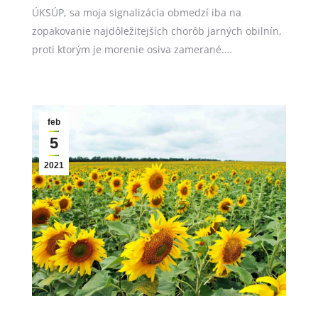
ÚKSÚP, sa moja signalizácia obmedzí iba na
zopakovanie najdôležitejších chorôb jarných obilnín,
proti ktorým je morenie osiva zamerané.…
feb
5
2021