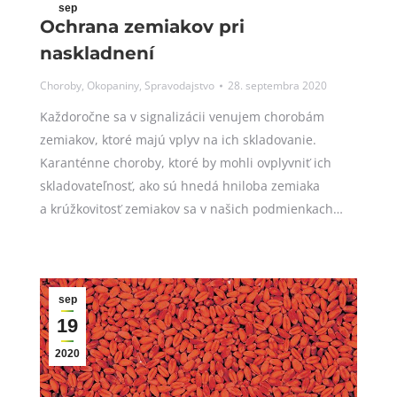
sep
Ochrana zemiakov pri
28
naskladnení
2020
Choroby
,
Okopaniny
,
Spravodajstvo
28. septembra 2020
Každoročne sa v signalizácii venujem chorobám
zemiakov, ktoré majú vplyv na ich skladovanie.
Karanténne choroby, ktoré by mohli ovplyvniť ich
skladovateľnosť, ako sú hnedá hniloba zemiaka
a krúžkovitosť zemiakov sa v našich podmienkach…
sep
19
2020