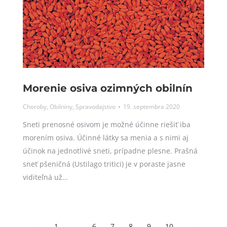
Morenie osiva ozimných obilnín
Choroby
,
Obilniny
,
Spravodajstvo
19. septembra 2020
Sneti prenosné osivom je možné účinne riešiť iba
morením osiva. Účinné látky sa menia a s nimi aj
účinok na jednotlivé sneti, prípadne plesne. Prašná
sneť pšeničná (Ustilago tritici) je v poraste jasne
viditeľná už…
←
1
…
6
7
8
9
10
→