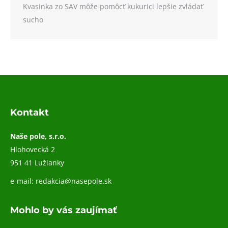
Kvasinka zo SAV môže pomôcť kukurici lepšie zvládať
sucho
Kontakt
Naše pole, s.r.o.
Hlohovecká 2
951 41 Lužianky
e-mail:
redakcia@nasepole.sk
Mohlo by vás zaujímať