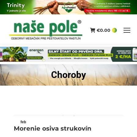
€
0.00
0
Choroby
You are here:
feb
Morenie osiva strukovín
26