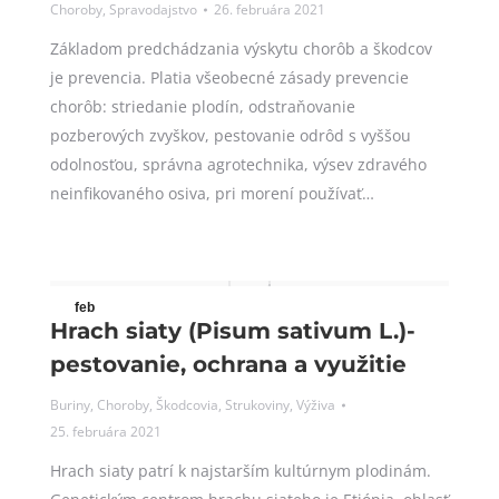
Choroby
,
Spravodajstvo
26. februára 2021
2021
Základom predchádzania výskytu chorôb a škodcov
je prevencia. Platia všeobecné zásady prevencie
chorôb: striedanie plodín, odstraňovanie
pozberových zvyškov, pestovanie odrôd s vyššou
odolnosťou, správna agrotechnika, výsev zdravého
neinfikovaného osiva, pri morení používať…
feb
Hrach siaty (Pisum sativum L.)-
25
pestovanie, ochrana a využitie
2021
Buriny
,
Choroby
,
Škodcovia
,
Strukoviny
,
Výživa
25. februára 2021
Hrach siaty patrí k najstarším kultúrnym plodinám.