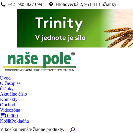
+421 905 827 699
Hlohovecká 2, 951 41 Lužianky
Úvod
O časopise
Články
Aktuálne číslo
Kontakty
Obchod
Videozóna
€
0.00
0
Košík
Pokladňa
V košíku nemáte žiadne produkty.
Search: