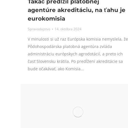
Takáč predĺžil platobnej
agentúre akreditáciu, na ťahu je
eurokomisia
Spravodajstvo
14. októbra 2024
V minulosti si už raz Európska komisia nemyslela, že
Pôdohospodárska platobná agentúra zvláda
administráciu európskych agrodotácií, a preto ich
časť Slovensku krátila. Po predĺžení akreditácie sa
bude očakávať, ako Komisia…