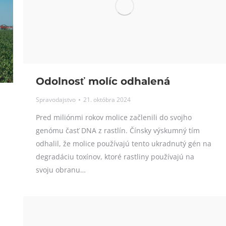
Odolnosť molíc odhalená
Spravodajstvo
21. októbra 2024
Pred miliónmi rokov molice začlenili do svojho
genómu časť DNA z rastlín. Čínsky výskumný tím
odhalil, že molice používajú tento ukradnutý gén na
degradáciu toxínov, ktoré rastliny používajú na
svoju obranu…