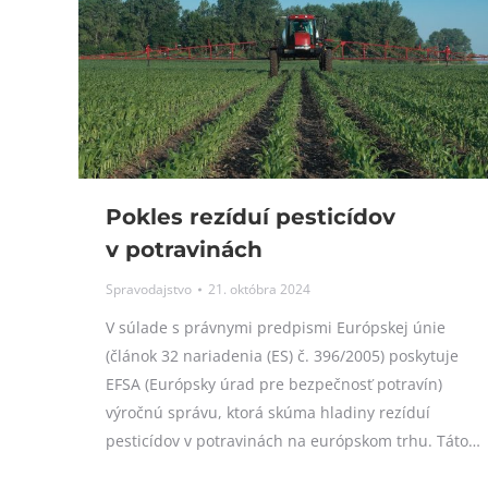
Pokles rezíduí pesticídov
v potravinách
Spravodajstvo
21. októbra 2024
V súlade s právnymi predpismi Európskej únie
(článok 32 nariadenia (ES) č. 396/2005) poskytuje
EFSA (Európsky úrad pre bezpečnosť potravín)
výročnú správu, ktorá skúma hladiny rezíduí
pesticídov v potravinách na európskom trhu. Táto…