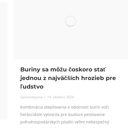
Buriny sa môžu čoskoro stať
jednou z najväčších hrozieb pre
ľudstvo
Spravodajstvo
14. októbra 2024
Kombinácia otepľovania a odolnosti burín voči
herbicídom vytvorila pre budúce pestovanie
poľnohospodárskych plodín veľmi nebezpečný