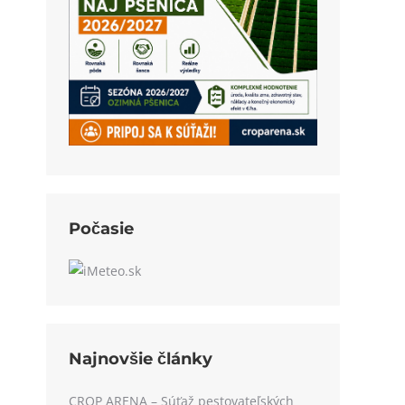
Počasie
Najnovšie články
CROP ARENA – Súťaž pestovateľských