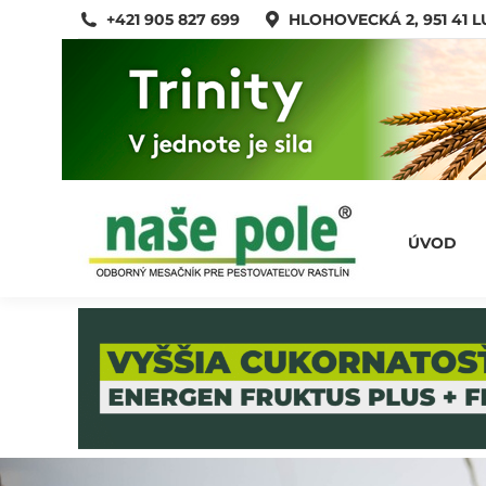
+421 905 827 699
HLOHOVECKÁ 2, 951 41 
ÚVOD
ÚVOD