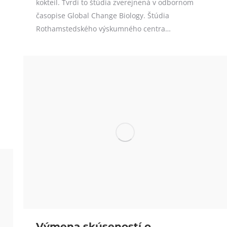
kokteil. Tvrdí to štúdia zverejnená v odbornom
časopise Global Change Biology. Štúdia
Rothamstedského výskumného centra…
Výmena skúseností o