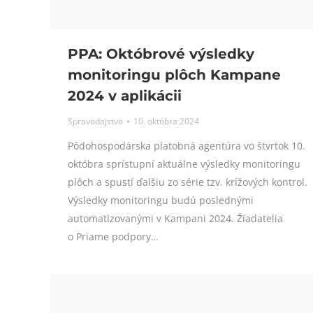
PPA: Októbrové výsledky
monitoringu plôch Kampane
2024 v aplikácii
Spravodajstvo
10. októbra 2024
Pôdohospodárska platobná agentúra vo štvrtok 10.
októbra sprístupní aktuálne výsledky monitoringu
plôch a spustí ďalšiu zo série tzv. krížových kontrol.
Výsledky monitoringu budú poslednými
automatizovanými v Kampani 2024. Žiadatelia
o Priame podpory…