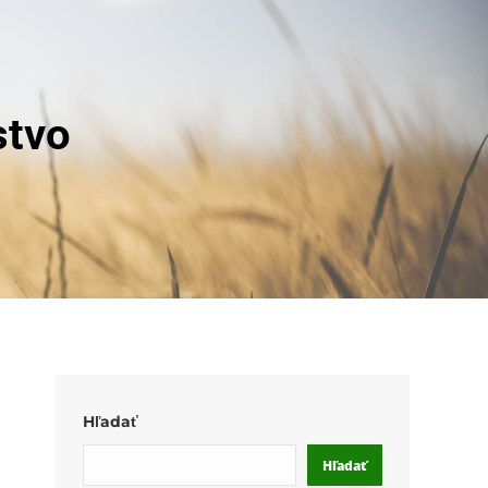
stvo
Hľadať
Hľadať