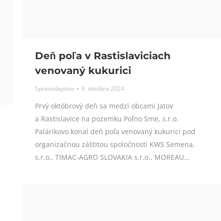
Deň poľa v Rastislaviciach
venovaný kukurici
Spravodajstvo
9. októbra 2024
Prvý októbrový deň sa medzi obcami Jatov
a Rastislavice na pozemku Poľno Sme, s.r.o.
Palárikovo konal deň poľa venovaný kukurici pod
organizačnou záštitou spoločností KWS Semena,
s.r.o., TIMAC-AGRO SLOVAKIA s.r.o., MOREAU…