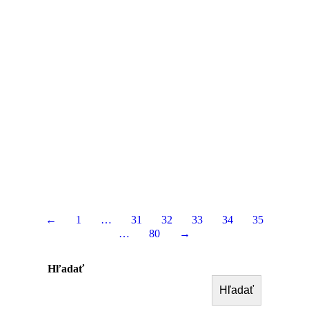
←
1
…
31
32
33
34
35
…
80
→
Hľadať
Hľadať