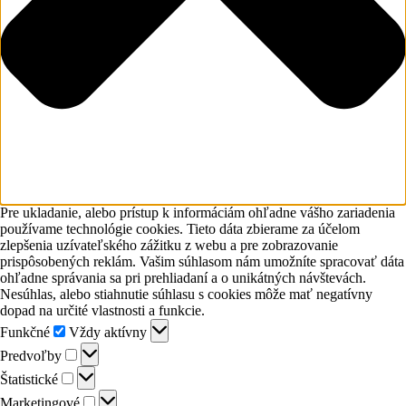
Pre ukladanie, alebo prístup k informáciám ohľadne vášho zariadenia
používame technológie cookies. Tieto dáta zbierame za účelom
zlepšenia uzívateľského zážitku z webu a pre zobrazovanie
prispôsobených reklám. Vašim súhlasom nám umožníte spracovať dáta
ohľadne správania sa pri prehliadaní a o unikátných návštevách.
Nesúhlas, alebo stiahnutie súhlasu s cookies môže mať negatívny
dopad na určité vlastnosti a funkcie.
Funkčné
Funkčné
Vždy aktívny
Predvoľby
Predvoľby
Štatistické
Štatistické
Marketingové
Marketingové