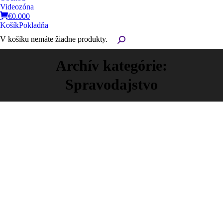
Videozóna
€
0.00
0
Košík
Pokladňa
V košíku nemáte žiadne produkty.
Search:
Archív kategórie:
Spravodajstvo