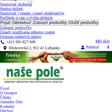
Spravovať možnosti
Správa služieb
Spravovať {vendor_count} dodávateľov
Prečítajte si viac o týchto účeloch
Prijať
Odmietnuť
Zobraziť predvoľby
Uložiť predvoľby
Zobraziť predvoľby
Zásady používania súborov cookie
Ochrana osobných údajov
Môj účet
+421 905 827 699
Prihlásiť
Hlohovecká 2, 951 41 Lužianky
Fa
pa
op
in
n
w
Úvod
O časopise
Články
Aktuálne číslo
Kontakty
Obchod