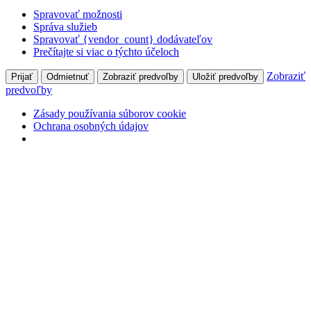
Spravovať možnosti
Správa služieb
Spravovať {vendor_count} dodávateľov
Prečítajte si viac o týchto účeloch
Zobraziť
Prijať
Odmietnuť
Zobraziť predvoľby
Uložiť predvoľby
predvoľby
Zásady používania súborov cookie
Ochrana osobných údajov
Skip
+421 905 827 699
Hlohovecká 2, 951 41 Lužianky
to
content
Môj účet
Prihlásiť
Facebook
page
opens
in
Naše Pole
new
odborný mesačník pre pestovateľov poľných plodín
window