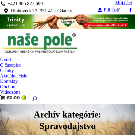
Môj účet
+421 905 827 699
Prihlásiť
Hlohovecká 2, 951 41 Lužianky
Fa
pa
op
in
n
w
Úvod
O časopise
Články
Aktuálne číslo
Kontakty
Obchod
Videozóna
€
0.00
Search:
0
Archív kategórie:
Spravodajstvo